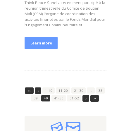
Think Peace Sahel a recemment participé à la
réunion trimestrielle du Comité de Soutien
Mali (CSM), l’organe de coordination des
activités financées par le Fonds Mondial pour
l’Engagement Communautaire et
Learn more
1-10
11-20
21-30
…
38
39
40
41-50
51-52