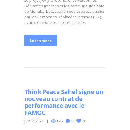
Le projet JRA-JAC réconcilie les Personnes
Déplacées Internes et les communautés hôte
de Ménaka. L’occupation des espaces publics
par les Personnes Déplacées Internes (PDI)
avait créée une tension entre elles
Learn more
Think Peace Sahel signe un
nouveau contrat de
performance avec le
FAMOC
juin 7, 2023
849
0
0