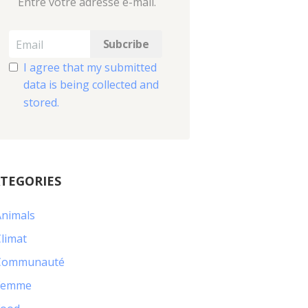
Entre votre adresse e-mail.
I agree that my submitted
data is being collected and
stored.
TEGORIES
Animals
limat
Communauté
Femme