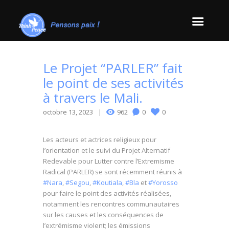
Le Projet “PARLER” fait
le point de ses activités
à travers le Mali.
octobre 13, 2023
962
0
0
Les acteurs et actrices religieux pour
l’orientation et le suivi du Projet Alternatif
Redevable pour Lutter contre l’Extremisme
Radical (PARLER) se sont récemment réunis à
#Nara
,
#Segou
,
#Koutiala
,
#Bla
et
#Yorosso
pour faire le point des activités réalisées,
notamment les rencontres communautaires
sur les causes et les conséquences de
l’extrémisme violent; les émissions