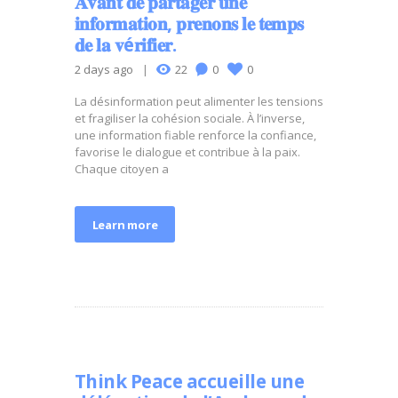
𝐀𝐯𝐚𝐧𝐭 𝐝𝐞 𝐩𝐚𝐫𝐭𝐚𝐠𝐞𝐫 𝐮𝐧𝐞
𝐢𝐧𝐟𝐨𝐫𝐦𝐚𝐭𝐢𝐨𝐧, 𝐩𝐫𝐞𝐧𝐨𝐧𝐬 𝐥𝐞 𝐭𝐞𝐦𝐩𝐬
𝐝𝐞 𝐥𝐚 𝐯é𝐫𝐢𝐟𝐢𝐞𝐫.
2 days ago
22
0
0
La désinformation peut alimenter les tensions
et fragiliser la cohésion sociale. À l’inverse,
une information fiable renforce la confiance,
favorise le dialogue et contribue à la paix.
Chaque citoyen a
Learn more
Think Peace accueille une