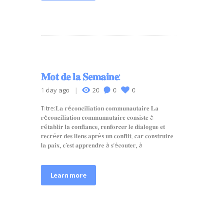
𝐌𝐨𝐭 𝐝𝐞 𝐥𝐚 𝐒𝐞𝐦𝐚𝐢𝐧𝐞:
1 day ago
20
0
0
Titre:𝐋𝐚 𝐫é𝐜𝐨𝐧𝐜𝐢𝐥𝐢𝐚𝐭𝐢𝐨𝐧 𝐜𝐨𝐦𝐦𝐮𝐧𝐚𝐮𝐭𝐚𝐢𝐫𝐞 𝐋𝐚
𝐫é𝐜𝐨𝐧𝐜𝐢𝐥𝐢𝐚𝐭𝐢𝐨𝐧 𝐜𝐨𝐦𝐦𝐮𝐧𝐚𝐮𝐭𝐚𝐢𝐫𝐞 𝐜𝐨𝐧𝐬𝐢𝐬𝐭𝐞 à
𝐫é𝐭𝐚𝐛𝐥𝐢𝐫 𝐥𝐚 𝐜𝐨𝐧𝐟𝐢𝐚𝐧𝐜𝐞, 𝐫𝐞𝐧𝐟𝐨𝐫𝐜𝐞𝐫 𝐥𝐞 𝐝𝐢𝐚𝐥𝐨𝐠𝐮𝐞 𝐞𝐭
𝐫𝐞𝐜𝐫é𝐞𝐫 𝐝𝐞𝐬 𝐥𝐢𝐞𝐧𝐬 𝐚𝐩𝐫è𝐬 𝐮𝐧 𝐜𝐨𝐧𝐟𝐥𝐢𝐭, 𝐜𝐚𝐫 𝐜𝐨𝐧𝐬𝐭𝐫𝐮𝐢𝐫𝐞
𝐥𝐚 𝐩𝐚𝐢𝐱, 𝐜’𝐞𝐬𝐭 𝐚𝐩𝐩𝐫𝐞𝐧𝐝𝐫𝐞 à 𝐬’é𝐜𝐨𝐮𝐭𝐞𝐫, à
Learn more