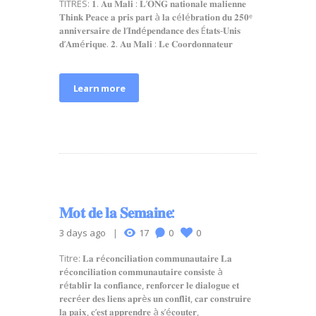
TITRES: 𝟏. 𝐀𝐮 𝐌𝐚𝐥𝐢 : 𝐋’𝐎𝐍𝐆 𝐧𝐚𝐭𝐢𝐨𝐧𝐚𝐥𝐞 𝐦𝐚𝐥𝐢𝐞𝐧𝐧𝐞
𝐓𝐡𝐢𝐧𝐤 𝐏𝐞𝐚𝐜𝐞 𝐚 𝐩𝐫𝐢𝐬 𝐩𝐚𝐫𝐭 à 𝐥𝐚 𝐜é𝐥é𝐛𝐫𝐚𝐭𝐢𝐨𝐧 𝐝𝐮 𝟐𝟓𝟎ᵉ
𝐚𝐧𝐧𝐢𝐯𝐞𝐫𝐬𝐚𝐢𝐫𝐞 𝐝𝐞 𝐥’𝐈𝐧𝐝é𝐩𝐞𝐧𝐝𝐚𝐧𝐜𝐞 𝐝𝐞𝐬 É𝐭𝐚𝐭𝐬-𝐔𝐧𝐢𝐬
𝐝’𝐀𝐦é𝐫𝐢𝐪𝐮𝐞. 𝟐. 𝐀𝐮 𝐌𝐚𝐥𝐢 : 𝐋𝐞 𝐂𝐨𝐨𝐫𝐝𝐨𝐧𝐧𝐚𝐭𝐞𝐮𝐫
Learn more
𝐌𝐨𝐭 𝐝𝐞 𝐥𝐚 𝐒𝐞𝐦𝐚𝐢𝐧𝐞:
3 days ago
17
0
0
Titre: 𝐋𝐚 𝐫é𝐜𝐨𝐧𝐜𝐢𝐥𝐢𝐚𝐭𝐢𝐨𝐧 𝐜𝐨𝐦𝐦𝐮𝐧𝐚𝐮𝐭𝐚𝐢𝐫𝐞 𝐋𝐚
𝐫é𝐜𝐨𝐧𝐜𝐢𝐥𝐢𝐚𝐭𝐢𝐨𝐧 𝐜𝐨𝐦𝐦𝐮𝐧𝐚𝐮𝐭𝐚𝐢𝐫𝐞 𝐜𝐨𝐧𝐬𝐢𝐬𝐭𝐞 à
𝐫é𝐭𝐚𝐛𝐥𝐢𝐫 𝐥𝐚 𝐜𝐨𝐧𝐟𝐢𝐚𝐧𝐜𝐞, 𝐫𝐞𝐧𝐟𝐨𝐫𝐜𝐞𝐫 𝐥𝐞 𝐝𝐢𝐚𝐥𝐨𝐠𝐮𝐞 𝐞𝐭
𝐫𝐞𝐜𝐫é𝐞𝐫 𝐝𝐞𝐬 𝐥𝐢𝐞𝐧𝐬 𝐚𝐩𝐫è𝐬 𝐮𝐧 𝐜𝐨𝐧𝐟𝐥𝐢𝐭, 𝐜𝐚𝐫 𝐜𝐨𝐧𝐬𝐭𝐫𝐮𝐢𝐫𝐞
𝐥𝐚 𝐩𝐚𝐢𝐱, 𝐜’𝐞𝐬𝐭 𝐚𝐩𝐩𝐫𝐞𝐧𝐝𝐫𝐞 à 𝐬’é𝐜𝐨𝐮𝐭𝐞𝐫,