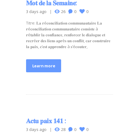
𝐌𝐨𝐭 𝐝𝐞 𝐥𝐚 𝐒𝐞𝐦𝐚𝐢𝐧𝐞:
3 days ago
26
0
0
Titre: 𝐋𝐚 𝐫é𝐜𝐨𝐧𝐜𝐢𝐥𝐢𝐚𝐭𝐢𝐨𝐧 𝐜𝐨𝐦𝐦𝐮𝐧𝐚𝐮𝐭𝐚𝐢𝐫𝐞 𝐋𝐚
𝐫é𝐜𝐨𝐧𝐜𝐢𝐥𝐢𝐚𝐭𝐢𝐨𝐧 𝐜𝐨𝐦𝐦𝐮𝐧𝐚𝐮𝐭𝐚𝐢𝐫𝐞 𝐜𝐨𝐧𝐬𝐢𝐬𝐭𝐞 à
𝐫é𝐭𝐚𝐛𝐥𝐢𝐫 𝐥𝐚 𝐜𝐨𝐧𝐟𝐢𝐚𝐧𝐜𝐞, 𝐫𝐞𝐧𝐟𝐨𝐫𝐜𝐞𝐫 𝐥𝐞 𝐝𝐢𝐚𝐥𝐨𝐠𝐮𝐞 𝐞𝐭
𝐫𝐞𝐜𝐫é𝐞𝐫 𝐝𝐞𝐬 𝐥𝐢𝐞𝐧𝐬 𝐚𝐩𝐫è𝐬 𝐮𝐧 𝐜𝐨𝐧𝐟𝐥𝐢𝐭, 𝐜𝐚𝐫 𝐜𝐨𝐧𝐬𝐭𝐫𝐮𝐢𝐫𝐞
𝐥𝐚 𝐩𝐚𝐢𝐱, 𝐜’𝐞𝐬𝐭 𝐚𝐩𝐩𝐫𝐞𝐧𝐝𝐫𝐞 à 𝐬’é𝐜𝐨𝐮𝐭𝐞𝐫,
Learn more
𝐀𝐜𝐭𝐮 𝐩𝐚𝐢𝐱 𝟏𝟒𝟏 :
3 days ago
28
0
0