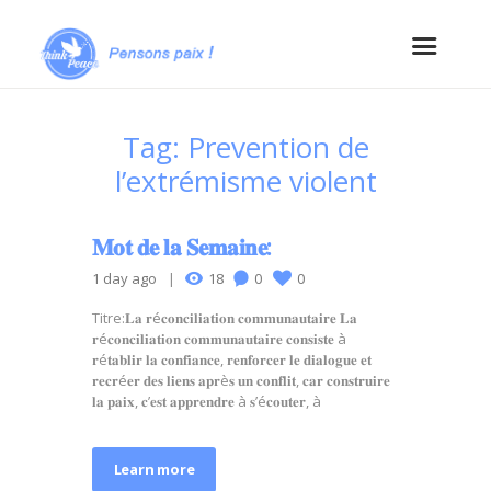
Tag: Prevention de
l’extrémisme violent
𝐌𝐨𝐭 𝐝𝐞 𝐥𝐚 𝐒𝐞𝐦𝐚𝐢𝐧𝐞:
1 day ago
18
0
0
Titre:𝐋𝐚 𝐫é𝐜𝐨𝐧𝐜𝐢𝐥𝐢𝐚𝐭𝐢𝐨𝐧 𝐜𝐨𝐦𝐦𝐮𝐧𝐚𝐮𝐭𝐚𝐢𝐫𝐞 𝐋𝐚
𝐫é𝐜𝐨𝐧𝐜𝐢𝐥𝐢𝐚𝐭𝐢𝐨𝐧 𝐜𝐨𝐦𝐦𝐮𝐧𝐚𝐮𝐭𝐚𝐢𝐫𝐞 𝐜𝐨𝐧𝐬𝐢𝐬𝐭𝐞 à
𝐫é𝐭𝐚𝐛𝐥𝐢𝐫 𝐥𝐚 𝐜𝐨𝐧𝐟𝐢𝐚𝐧𝐜𝐞, 𝐫𝐞𝐧𝐟𝐨𝐫𝐜𝐞𝐫 𝐥𝐞 𝐝𝐢𝐚𝐥𝐨𝐠𝐮𝐞 𝐞𝐭
𝐫𝐞𝐜𝐫é𝐞𝐫 𝐝𝐞𝐬 𝐥𝐢𝐞𝐧𝐬 𝐚𝐩𝐫è𝐬 𝐮𝐧 𝐜𝐨𝐧𝐟𝐥𝐢𝐭, 𝐜𝐚𝐫 𝐜𝐨𝐧𝐬𝐭𝐫𝐮𝐢𝐫𝐞
𝐥𝐚 𝐩𝐚𝐢𝐱, 𝐜’𝐞𝐬𝐭 𝐚𝐩𝐩𝐫𝐞𝐧𝐝𝐫𝐞 à 𝐬’é𝐜𝐨𝐮𝐭𝐞𝐫, à
Learn more