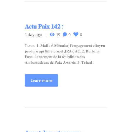
𝐀𝐜𝐭𝐮 𝐏𝐚𝐢𝐱 𝟏𝟒𝟐 :
1 day ago
19
0
0
Titres: 𝟏. 𝐌𝐚𝐥𝐢 : À 𝐌é𝐧𝐚𝐤𝐚, 𝐥’𝐞𝐧𝐠𝐚𝐠𝐞𝐦𝐞𝐧𝐭 𝐜𝐢𝐭𝐨𝐲𝐞𝐧
𝐩𝐞𝐫𝐝𝐮𝐫𝐞 𝐚𝐩𝐫è𝐬 𝐥𝐞 𝐩𝐫𝐨𝐣𝐞𝐭 𝐉𝐑𝐀-𝐉𝐀𝐂. 𝟐. 𝐁𝐮𝐫𝐤𝐢𝐧𝐚
𝐅𝐚𝐬𝐨 : 𝐥𝐚𝐧𝐜𝐞𝐦𝐞𝐧𝐭 𝐝𝐞 𝐥𝐚 𝟔ᵉ é𝐝𝐢𝐭𝐢𝐨𝐧 𝐝𝐞𝐬
𝐀𝐦𝐛𝐚𝐬𝐬𝐚𝐝𝐞𝐮𝐫𝐬 𝐝𝐞 𝐏𝐚𝐢𝐱 𝐀𝐰𝐚𝐫𝐝𝐬. 𝟑. 𝐓𝐜𝐡𝐚𝐝 :
Learn more