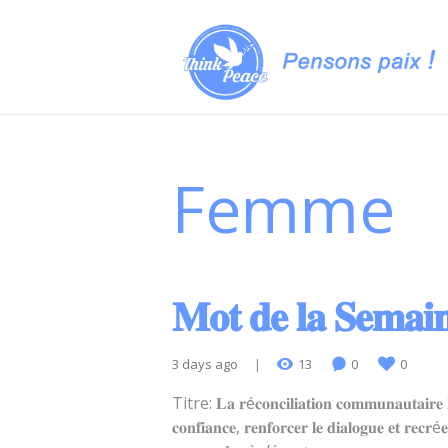
Femme
𝐌𝐨𝐭 𝐝𝐞 𝐥𝐚 𝐒𝐞𝐦𝐚𝐢
3 days ago
13
0
0
Titre: 𝐋𝐚 𝐫é𝐜𝐨𝐧𝐜𝐢𝐥𝐢𝐚𝐭𝐢𝐨𝐧 𝐜𝐨𝐦𝐦𝐮𝐧𝐚𝐮𝐭𝐚𝐢𝐫𝐞 𝐋𝐚
𝐜𝐨𝐧𝐟𝐢𝐚𝐧𝐜𝐞, 𝐫𝐞𝐧𝐟𝐨𝐫𝐜𝐞𝐫 𝐥𝐞 𝐝𝐢𝐚𝐥𝐨𝐠𝐮𝐞 𝐞𝐭 𝐫𝐞𝐜𝐫é𝐞