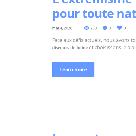
pour toute na
mai 4, 2026
253
0
0
Face aux défis actuels, nous avons tous un
𝐝𝐢𝐬𝐜𝐨𝐮𝐫𝐬 𝐝𝐞 𝐡𝐚𝐢𝐧𝐞 et choisisson
Learn more