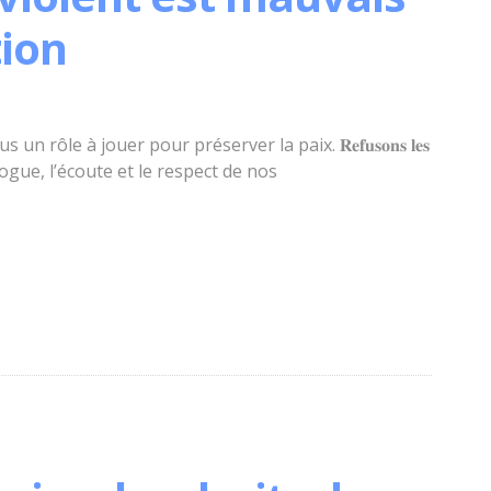
tion
 rôle à jouer pour préserver la paix. 𝐑𝐞𝐟𝐮𝐬𝐨𝐧𝐬 𝐥𝐞𝐬
s le dialogue, l’écoute et le respect de nos