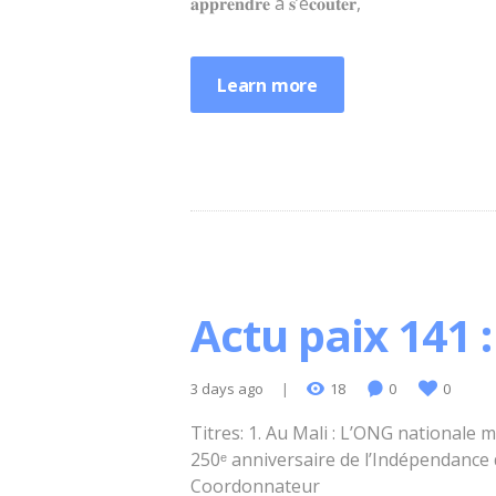
𝐚𝐩𝐩𝐫𝐞𝐧𝐝𝐫𝐞 à 𝐬’é𝐜𝐨𝐮𝐭𝐞𝐫,
Learn more
Actu paix 141 :
3 days ago
18
0
0
Titres: 1. Au Mali : L’ONG nationale 
250ᵉ anniversaire de l’Indépendance d
Coordonnateur