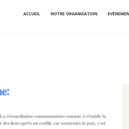
ACCUEIL
NOTRE ORGANISATION
EVÈNEME
𝐞:
 𝐫é𝐜𝐨𝐧𝐜𝐢𝐥𝐢𝐚𝐭𝐢𝐨𝐧 𝐜𝐨𝐦𝐦𝐮𝐧𝐚𝐮𝐭𝐚𝐢𝐫𝐞 𝐜𝐨𝐧𝐬𝐢𝐬𝐭𝐞 à 𝐫é𝐭𝐚𝐛𝐥𝐢𝐫 𝐥𝐚
𝐫 𝐝𝐞𝐬 𝐥𝐢𝐞𝐧𝐬 𝐚𝐩𝐫è𝐬 𝐮𝐧 𝐜𝐨𝐧𝐟𝐥𝐢𝐭, 𝐜𝐚𝐫 𝐜𝐨𝐧𝐬𝐭𝐫𝐮𝐢𝐫𝐞 𝐥𝐚 𝐩𝐚𝐢𝐱, 𝐜’𝐞𝐬𝐭