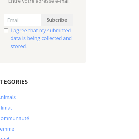
Entre votre adresse e-mail.
I agree that my submitted
data is being collected and
stored.
TEGORIES
Animals
limat
Communauté
Femme