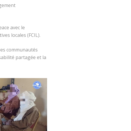
agement
eace avec le
ves locales (FCIL).
r les communautés
abilité partagée et la