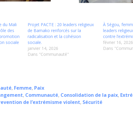
e du Mali
Projet PACTE : 20 leaders religieux
À Ségou, femme
rôle des
de Bamako renforcés sur la
leaders religieu
a promotion
radicalisation et la cohésion
contre l’extrém
ion sociale
sociale.
février 16, 202
janvier 14, 2026
Dans "Commun
Dans "Communauté"
auté
,
Femme
,
Paix
hangement
,
Communauté
,
Consolidation de la paix
,
Extr
revention de l’extrémisme violent
,
Sécurité