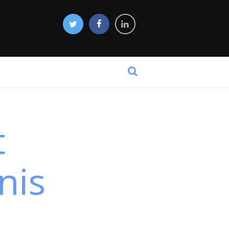
t
nis