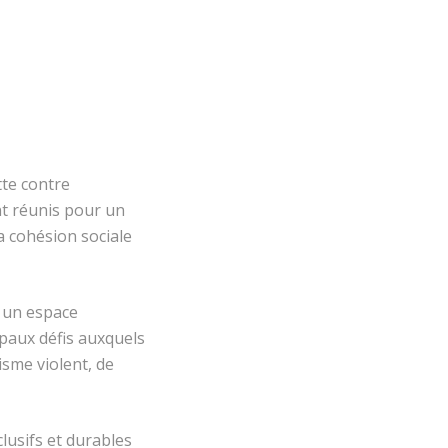
tte contre
nt réunis pour un
a cohésion sociale
t un espace
ipaux défis auxquels
sme violent, de
lusifs et durables