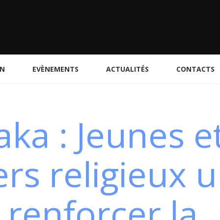
ON
EVÈNEMENTS
ACTUALITÉS
CONTACTS
ka : Jeunes e
rs religieux u
 renforcer la