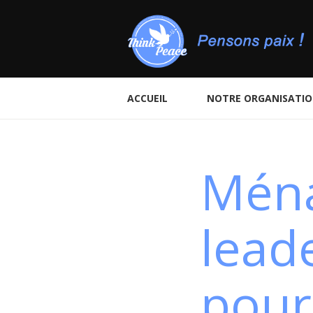
ACCUEIL
NOTRE ORGANISATI
Ména
leade
pour