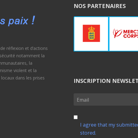
NOS PARTENAIRES
e réflexion et d’actions
e sécurité notamment la
ommunautaires, la
émisme violent et la
 locaux dans les prises
INSCRIPTION NEWSLE
I agree that my submitted
stored.