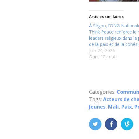
Articles similaires
À Ségou, l’ONG National
Think Peace renforce le 
leaders religieux dans l
de la paix et de la cohés
juin 24, 2026
Dans "Climat"
Categories:
Commun
Tags:
Acteurs de c
Jeunes
,
Mali
,
Paix
,
P