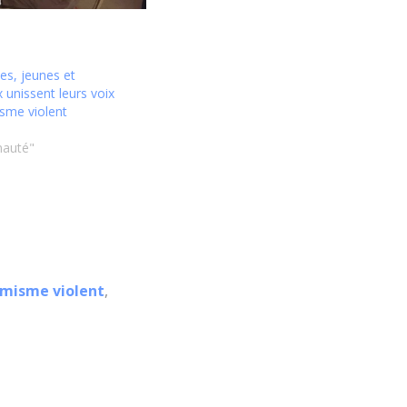
s, jeunes et
x unissent leurs voix
isme violent
6
auté"
émisme violent
,