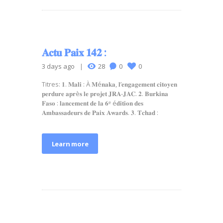
𝐀𝐜𝐭𝐮 𝐏𝐚𝐢𝐱 𝟏𝟒𝟐 :
3 days ago
28
0
0
Titres: 𝟏. 𝐌𝐚𝐥𝐢 : À 𝐌é𝐧𝐚𝐤𝐚, 𝐥’𝐞𝐧𝐠𝐚𝐠𝐞𝐦𝐞𝐧𝐭 𝐜𝐢𝐭𝐨𝐲𝐞𝐧
𝐩𝐞𝐫𝐝𝐮𝐫𝐞 𝐚𝐩𝐫è𝐬 𝐥𝐞 𝐩𝐫𝐨𝐣𝐞𝐭 𝐉𝐑𝐀-𝐉𝐀𝐂. 𝟐. 𝐁𝐮𝐫𝐤𝐢𝐧𝐚
𝐅𝐚𝐬𝐨 : 𝐥𝐚𝐧𝐜𝐞𝐦𝐞𝐧𝐭 𝐝𝐞 𝐥𝐚 𝟔ᵉ é𝐝𝐢𝐭𝐢𝐨𝐧 𝐝𝐞𝐬
𝐀𝐦𝐛𝐚𝐬𝐬𝐚𝐝𝐞𝐮𝐫𝐬 𝐝𝐞 𝐏𝐚𝐢𝐱 𝐀𝐰𝐚𝐫𝐝𝐬. 𝟑. 𝐓𝐜𝐡𝐚𝐝 :
Learn more