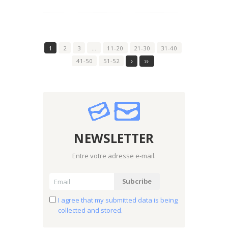
1
2
3
…
11-20
21-30
31-40
41-50
51-52
NEWSLETTER
Entre votre adresse e-mail.
I agree that my submitted data is being
collected and stored.