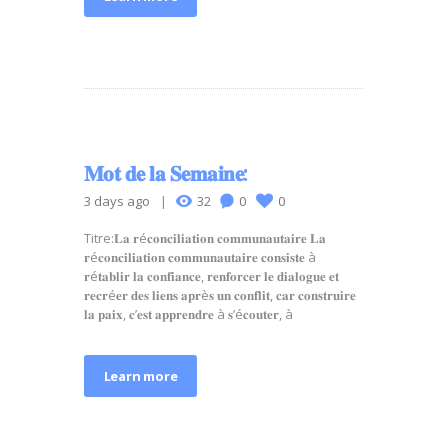
𝐌𝐨𝐭 𝐝𝐞 𝐥𝐚 𝐒𝐞𝐦𝐚𝐢𝐧𝐞:
3 days ago
32
0
0
Titre:𝐋𝐚 𝐫é𝐜𝐨𝐧𝐜𝐢𝐥𝐢𝐚𝐭𝐢𝐨𝐧 𝐜𝐨𝐦𝐦𝐮𝐧𝐚𝐮𝐭𝐚𝐢𝐫𝐞 𝐋𝐚
𝐫é𝐜𝐨𝐧𝐜𝐢𝐥𝐢𝐚𝐭𝐢𝐨𝐧 𝐜𝐨𝐦𝐦𝐮𝐧𝐚𝐮𝐭𝐚𝐢𝐫𝐞 𝐜𝐨𝐧𝐬𝐢𝐬𝐭𝐞 à
𝐫é𝐭𝐚𝐛𝐥𝐢𝐫 𝐥𝐚 𝐜𝐨𝐧𝐟𝐢𝐚𝐧𝐜𝐞, 𝐫𝐞𝐧𝐟𝐨𝐫𝐜𝐞𝐫 𝐥𝐞 𝐝𝐢𝐚𝐥𝐨𝐠𝐮𝐞 𝐞𝐭
𝐫𝐞𝐜𝐫é𝐞𝐫 𝐝𝐞𝐬 𝐥𝐢𝐞𝐧𝐬 𝐚𝐩𝐫è𝐬 𝐮𝐧 𝐜𝐨𝐧𝐟𝐥𝐢𝐭, 𝐜𝐚𝐫 𝐜𝐨𝐧𝐬𝐭𝐫𝐮𝐢𝐫𝐞
𝐥𝐚 𝐩𝐚𝐢𝐱, 𝐜’𝐞𝐬𝐭 𝐚𝐩𝐩𝐫𝐞𝐧𝐝𝐫𝐞 à 𝐬’é𝐜𝐨𝐮𝐭𝐞𝐫, à
Learn more