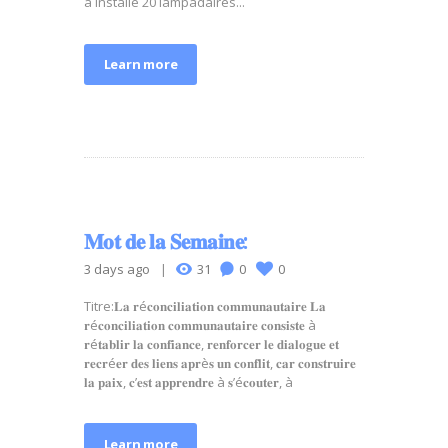
a installé 20 lampadaires...
Learn more
𝐌𝐨𝐭 𝐝𝐞 𝐥𝐚 𝐒𝐞𝐦𝐚𝐢𝐧𝐞:
3 days ago
31
0
0
Titre:𝐋𝐚 𝐫é𝐜𝐨𝐧𝐜𝐢𝐥𝐢𝐚𝐭𝐢𝐨𝐧 𝐜𝐨𝐦𝐦𝐮𝐧𝐚𝐮𝐭𝐚𝐢𝐫𝐞 𝐋𝐚
𝐫é𝐜𝐨𝐧𝐜𝐢𝐥𝐢𝐚𝐭𝐢𝐨𝐧 𝐜𝐨𝐦𝐦𝐮𝐧𝐚𝐮𝐭𝐚𝐢𝐫𝐞 𝐜𝐨𝐧𝐬𝐢𝐬𝐭𝐞 à
𝐫é𝐭𝐚𝐛𝐥𝐢𝐫 𝐥𝐚 𝐜𝐨𝐧𝐟𝐢𝐚𝐧𝐜𝐞, 𝐫𝐞𝐧𝐟𝐨𝐫𝐜𝐞𝐫 𝐥𝐞 𝐝𝐢𝐚𝐥𝐨𝐠𝐮𝐞 𝐞𝐭
𝐫𝐞𝐜𝐫é𝐞𝐫 𝐝𝐞𝐬 𝐥𝐢𝐞𝐧𝐬 𝐚𝐩𝐫è𝐬 𝐮𝐧 𝐜𝐨𝐧𝐟𝐥𝐢𝐭, 𝐜𝐚𝐫 𝐜𝐨𝐧𝐬𝐭𝐫𝐮𝐢𝐫𝐞
𝐥𝐚 𝐩𝐚𝐢𝐱, 𝐜’𝐞𝐬𝐭 𝐚𝐩𝐩𝐫𝐞𝐧𝐝𝐫𝐞 à 𝐬’é𝐜𝐨𝐮𝐭𝐞𝐫, à
Learn more