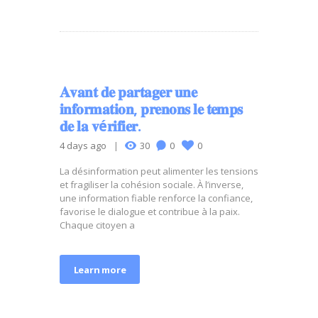
𝐀𝐯𝐚𝐧𝐭 𝐝𝐞 𝐩𝐚𝐫𝐭𝐚𝐠𝐞𝐫 𝐮𝐧𝐞
𝐢𝐧𝐟𝐨𝐫𝐦𝐚𝐭𝐢𝐨𝐧, 𝐩𝐫𝐞𝐧𝐨𝐧𝐬 𝐥𝐞 𝐭𝐞𝐦𝐩𝐬
𝐝𝐞 𝐥𝐚 𝐯é𝐫𝐢𝐟𝐢𝐞𝐫.
4 days ago
30
0
0
La désinformation peut alimenter les tensions
et fragiliser la cohésion sociale. À l’inverse,
une information fiable renforce la confiance,
favorise le dialogue et contribue à la paix.
Chaque citoyen a
Learn more