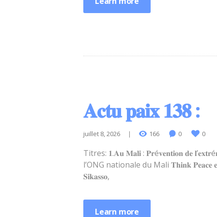
Learn more
𝐀𝐜𝐭𝐮 𝐩𝐚𝐢𝐱 𝟏𝟑𝟖 :
juillet 8, 2026
166
0
0
Titres: 𝟏.𝐀𝐮 𝐌𝐚𝐥𝐢 : 𝐏𝐫é𝐯𝐞𝐧𝐭𝐢𝐨𝐧 𝐝𝐞 𝐥’𝐞𝐱𝐭𝐫é𝐦𝐢𝐬
l’ONG nationale du Mali 𝐓𝐡𝐢𝐧𝐤 𝐏𝐞𝐚𝐜𝐞 𝐞𝐧𝐠𝐚𝐠é 𝐝
𝐒𝐢𝐤𝐚𝐬𝐬𝐨,
Learn more