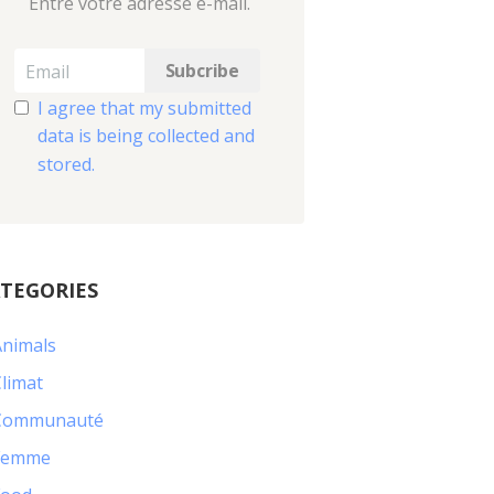
Entre votre adresse e-mail.
I agree that my submitted
data is being collected and
stored.
TEGORIES
Animals
limat
Communauté
Femme