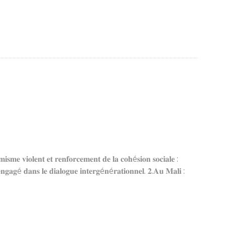
𝐦𝐞 𝐯𝐢𝐨𝐥𝐞𝐧𝐭 𝐞𝐭 𝐫𝐞𝐧𝐟𝐨𝐫𝐜𝐞𝐦𝐞𝐧𝐭 𝐝𝐞 𝐥𝐚 𝐜𝐨𝐡é𝐬𝐢𝐨𝐧 𝐬𝐨𝐜𝐢𝐚𝐥𝐞 :
𝐧𝐬 𝐥𝐞 𝐝𝐢𝐚𝐥𝐨𝐠𝐮𝐞 𝐢𝐧𝐭𝐞𝐫𝐠é𝐧é𝐫𝐚𝐭𝐢𝐨𝐧𝐧𝐞𝐥. 𝟐.𝐀𝐮 𝐌𝐚𝐥𝐢 :