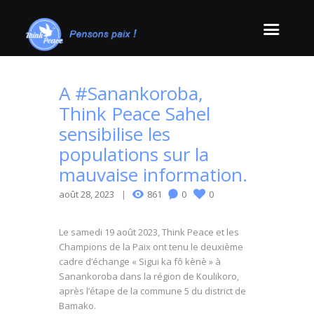
A #Sanankoroba,
Think Peace Sahel
sensibilise les
populations sur la
mauvaise information.
août 28, 2023
861
0
0
Le samedi 19 août 2023, Think Peace et les
Champions de la Paix ont tenu le deuxième
cadre d’échange « Sigui ka fô kènè » à
Sanankoroba dans la région de Koulikoro,
après l’étape de la commune 5 du district de
Bamako.