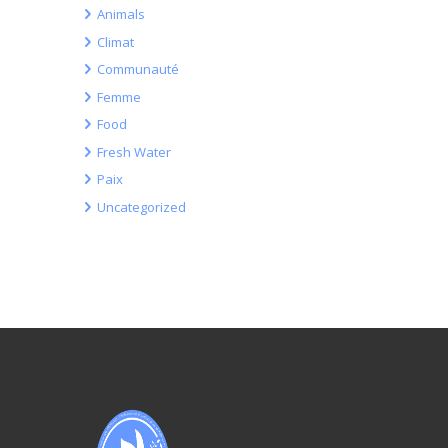
Animals
Climat
Communauté
Femme
Food
Fresh Water
Paix
Uncategorized