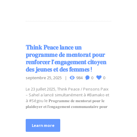
𝐓𝐡𝐢𝐧𝐤 𝐏𝐞𝐚𝐜𝐞 𝐥𝐚𝐧𝐜𝐞 𝐮𝐧
𝐩𝐫𝐨𝐠𝐫𝐚𝐦𝐦𝐞 𝐝𝐞 𝐦𝐞𝐧𝐭𝐨𝐫𝐚𝐭 𝐩𝐨𝐮𝐫
𝐫𝐞𝐧𝐟𝐨𝐫𝐜𝐞𝐫 𝐥’𝐞𝐧𝐠𝐚𝐠𝐞𝐦𝐞𝐧𝐭 𝐜𝐢𝐭𝐨𝐲𝐞𝐧
𝐝𝐞𝐬 𝐣𝐞𝐮𝐧𝐞𝐬 𝐞𝐭 𝐝𝐞𝐬 𝐟𝐞𝐦𝐦𝐞𝐬 !
septembre 25, 2025
984
0
0
Le 23 juillet 2025, Think Peace / Pensons Paix
– Sahel a lancé simultanément à #Bamako et
à #Ségou le 𝐏𝐫𝐨𝐠𝐫𝐚𝐦𝐦𝐞 𝐝𝐞 𝐦𝐞𝐧𝐭𝐨𝐫𝐚𝐭 𝐩𝐨𝐮𝐫 𝐥𝐞
𝐩𝐥𝐚𝐢𝐝𝐨𝐲𝐞𝐫 𝐞𝐭 𝐥’𝐞𝐧𝐠𝐚𝐠𝐞𝐦𝐞𝐧𝐭 𝐜𝐨𝐦𝐦𝐮𝐧𝐚𝐮𝐭𝐚𝐢𝐫𝐞 𝐩𝐨𝐮𝐫
Learn more