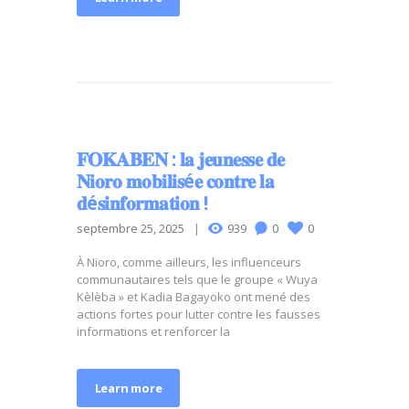
𝐅𝐎𝐊𝐀𝐁𝐄𝐍 : 𝐥𝐚 𝐣𝐞𝐮𝐧𝐞𝐬𝐬𝐞 𝐝𝐞
𝐍𝐢𝐨𝐫𝐨 𝐦𝐨𝐛𝐢𝐥𝐢𝐬é𝐞 𝐜𝐨𝐧𝐭𝐫𝐞 𝐥𝐚
𝐝é𝐬𝐢𝐧𝐟𝐨𝐫𝐦𝐚𝐭𝐢𝐨𝐧 !
septembre 25, 2025
939
0
0
À Nioro, comme ailleurs, les influenceurs
communautaires tels que le groupe « Wuya
Kèlèba » et Kadia Bagayoko ont mené des
actions fortes pour lutter contre les fausses
informations et renforcer la
Learn more