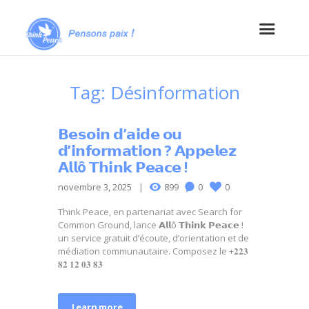
Tag: Désinformation
𝗕𝗲𝘀𝗼𝗶𝗻 𝗱’𝗮𝗶𝗱𝗲 𝗼𝘂
𝗱’𝗶𝗻𝗳𝗼𝗿𝗺𝗮𝘁𝗶𝗼𝗻 ? 𝗔𝗽𝗽𝗲𝗹𝗲𝘇
𝗔𝗹𝗹ô 𝗧𝗵𝗶𝗻𝗸 𝗣𝗲𝗮𝗰𝗲 !
novembre 3, 2025
899
0
0
Think Peace, en partenariat avec Search for
Common Ground, lance 𝗔𝗹𝗹ô 𝗧𝗵𝗶𝗻𝗸 𝗣𝗲𝗮𝗰𝗲 !
un service gratuit d’écoute, d’orientation et de
médiation communautaire. Composez le +𝟐𝟐𝟑
𝟖𝟐 𝟏𝟐 𝟎𝟑 𝟖𝟑
Learn more