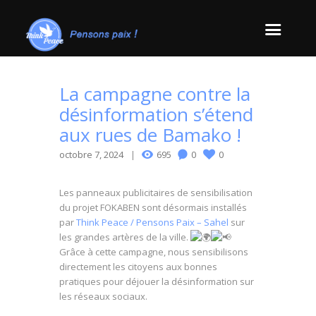
La campagne contre la
désinformation s’étend
aux rues de Bamako !
octobre 7, 2024
695
0
0
Les panneaux publicitaires de sensibilisation
du projet FOKABEN sont désormais installés
par
Think Peace / Pensons Paix – Sahel
sur
les grandes artères de la ville.
Grâce à cette campagne, nous sensibilisons
directement les citoyens aux bonnes
pratiques pour déjouer la désinformation sur
les réseaux sociaux.