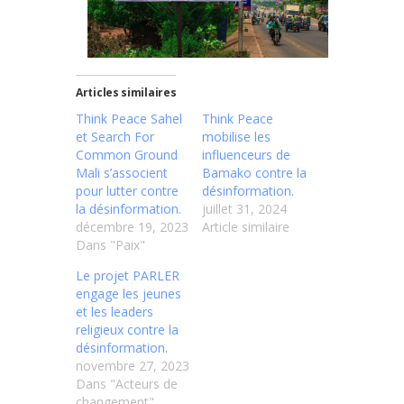
Articles similaires
Think Peace Sahel
Think Peace
et Search For
mobilise les
Common Ground
influenceurs de
Mali s’associent
Bamako contre la
pour lutter contre
désinformation.
la désinformation.
juillet 31, 2024
décembre 19, 2023
Article similaire
Dans "Paix"
Le projet PARLER
engage les jeunes
et les leaders
religieux contre la
désinformation.
novembre 27, 2023
Dans "Acteurs de
changement"