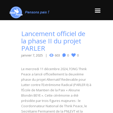
Lancement officiel de
la phase II du projet
PARLER
janvier 7, 2025
603
0
0
Le mercredi 11 décembre 2024, l’ONG Think
Peace a lancé officiellement la deuxième
phase du projet Alternatif Redevable pour
Lutter contre l’Extrémisme Radical (PARLER II) à
l’École de Maintien de la Paix « Alioune
Blondin BEYE ». Cette cérémonie a été
présidée par trois figures majeures : le
Coordonnateur National de Think Peace, le
Secrétaire Permanent de la PNLEVT et la