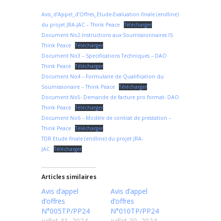
Avis_d’Appel_d’Offres_Etude-Evaluation finale (endline)
du projet JRA-JAC – Think Peace
Télécharger
Document No2-Instructions aux Soumissionnaires IS
Think Peace
Télécharger
Document No3 – Specifications Techniques – DAO
Think Peace
Télécharger
Document No4 – Formulaire de Qualification du
Soumissionaire – Think Peace
Télécharger
Document No5- Demande de facture pro format- DAO
Think Peace
Télécharger
Document No6 – Modèle de contrat de prestation –
Think Peace
Télécharger
TDR Etude finale (endline) du projet JRA-
JAC
Télécharger
Articles similaires
Avis d’appel
Avis d’appel
d’offres
d’offres
N°005TP/PP24
N°010TP/PP24
juillet 31, 2024
juillet 30, 2024