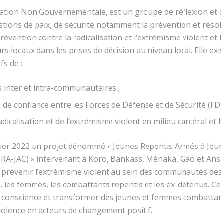
ation Non Gouvernementale, est un groupe de réflexion et d
estions de paix, de sécurité notamment la prévention et résol
évention contre la radicalisation et l’extrémisme violent et
urs locaux dans les prises de décision au niveau local. Elle ex
fs de :
ts inter et intra-communautaires ;
s de confiance entre les Forces de Défense et de Sécurité (FDS
dicalisation et de l’extrémisme violent en milieu carcéral et 
vier 2022 un projet dénommé « Jeunes Repentis Armés à Jeu
JRA-JAC) » intervenant à Koro, Bankass, Ménaka, Gao et Ans
 prévenir l’extrémisme violent au sein des communautés des 
, les femmes, les combattants repentis et les ex-détenus. Ce 
e conscience et transformer des jeunes et femmes combattan
iolence en acteurs de changement positif.