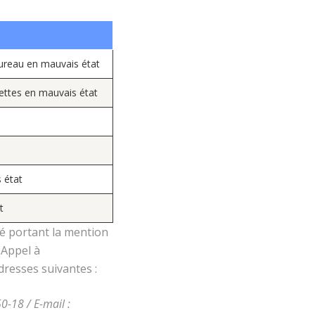
ureau en mauvais état
lettes en mauvais état
 état
t
é portant la mention
 Appel à
dresses suivantes :
0-18 / E-mail :