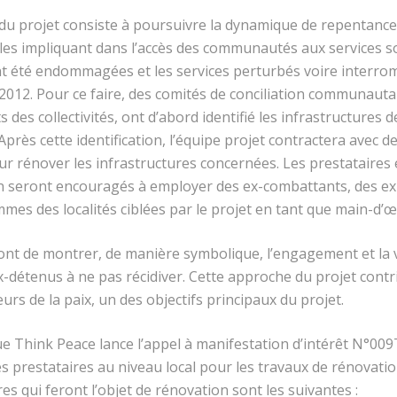
du projet consiste à poursuivre la dynamique de repentanc
les impliquant dans l’accès des communautés aux services s
nt été endommagées et les services perturbés voire interrom
 2012. Pour ce faire, des comités de conciliation communauta
 des collectivités, ont d’abord identifié les infrastructures 
ès cette identification, l’équipe projet contractera avec de
pour rénover les infrastructures concernées. Les prestataire
n seront encouragés à employer des ex-combattants, des ex
mmes des localités ciblées par le projet en tant que main-d’œ
ont de montrer, de manière symbolique, l’engagement et la 
-détenus à ne pas récidiver. Cette approche du projet contr
urs de la paix, un des objectifs principaux du projet.
ue Think Peace lance l’appel à manifestation d’intérêt N°00
 prestataires au niveau local pour les travaux de rénovation
es qui feront l’objet de rénovation sont les suivantes :