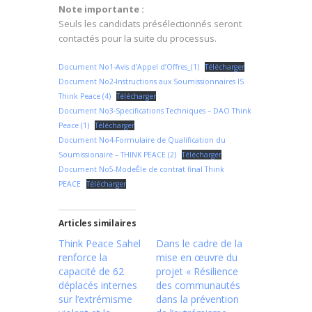
Note importante :
Seuls les candidats présélectionnés seront
contactés pour la suite du processus.
Document No1-Avis d’Appel d’Offres_(1)
Télécharger
Document No2-Instructions aux Soumissionnaires IS
Think Peace (4)
Télécharger
Document No3-Specifications Techniques – DAO Think
Peace (1)
Télécharger
Document No4-Formulaire de Qualification du
Soumissionaire – THINK PEACE (2)
Télécharger
Document No5-ModeĚle de contrat final Think
PEACE
Télécharger
Articles similaires
Think Peace Sahel
Dans le cadre de la
renforce la
mise en œuvre du
capacité de 62
projet « Résilience
déplacés internes
des communautés
sur l’extrémisme
dans la prévention