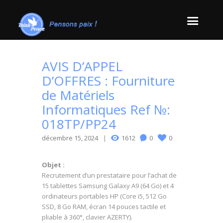
AVIS D’APPEL
D’OFFRES : Fourniture
de Matériels
Informatiques Ref №:
018TP/PP24
décembre 15, 2024
1612
0
0
Objet :
Recrutement d’un prestataire pour l’achat de
15 tablettes Samsung Galaxy A9 (64 Go) et 4
ordinateurs portables HP (Core i5, 512 Go
SSD, 8 Go RAM, écran 14 pouces tactile et
pliable à 360°, clavier AZERTY).