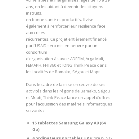
vulnérables et marginalisés, âgés de 15 à 29
ans, en les aidant à devenir des citoyens
instruits,
en bonne santé et productifs. Il vise
également à renforcer leur résilience face
aux crises
récurrentes. Ce projet entièrement financé
par l’USAID sera mis en oeuvre par un
consortium
d’organisation à savoir ADEFIM, Arga Mali,
FEMAPH, FHI 360 et l’ONG Think Peace dans
les localités de Bamako, Ségou et Mopti.
Dans le cadre de la mise en œuvre de ses
activités dans les régions de Bamako, Ségou
et Mopti, Think Peace lance un appel d’offres
pour l’acquisition des matériels informatiques
suivants :
15 tablettes Samsung Galaxy A9 (64
Go)
4 ordinateurs portables HP
(Core i5, 512