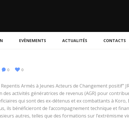
ON
EVÈNEMENTS
ACTUALITÉS
CONTACTS
0
0
 Repentis Armés à Jeunes Acteurs de Changement positif” JRA
tion des activités génératrices de revenus (AGR) pour contrib
iciaires qui sont des ex-détenus et ex combattants à Koro,
s, ils bénéficieront de l’accompagnement technique et financ
plusieurs autres, telles que des formations sur l’extrémisme vi