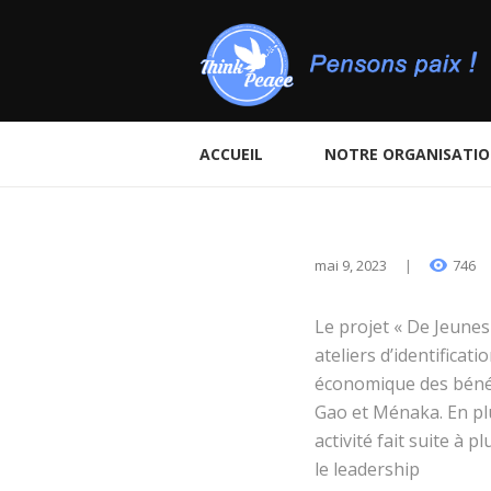
ACCUEIL
NOTRE ORGANISATI
mai 9, 2023
746
Le projet « De Jeunes
ateliers d’identifica
économique des bénéf
Gao et Ménaka. En plu
activité fait suite à 
le leadership