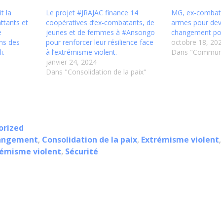
t la
Le projet #JRAJAC finance 14
MG, ex-combata
ttants et
coopératives d’ex-combatants, de
armes pour dev
e
jeunes et de femmes à #Ansongo
changement pos
ns des
pour renforcer leur résilience face
octobre 18, 20
i.
à l’extrémisme violent.
Dans "Commun
janvier 24, 2024
Dans "Consolidation de la paix"
orized
hangement
,
Consolidation de la paix
,
Extrémisme violent
rémisme violent
,
Sécurité