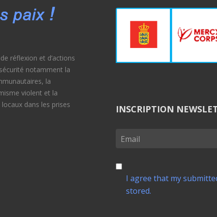
e réflexion et d’actions
e sécurité notamment la
ommunautaires, la
émisme violent et la
 locaux dans les prises
INSCRIPTION NEWSLE
I agree that my submitted
stored.