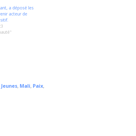
nt, a déposé les
enir acteur de
itif.
23
auté"
,
Jeunes
,
Mali
,
Paix
,