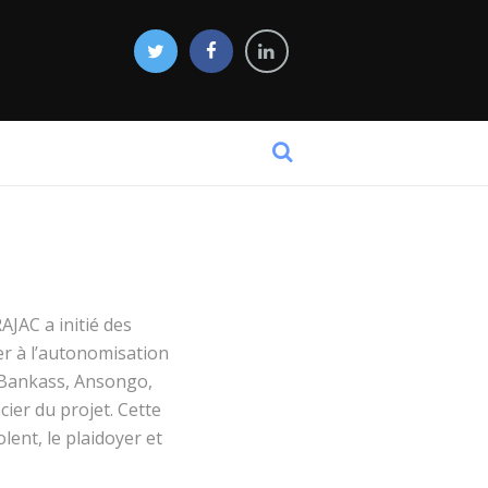
JAC a initié des
uer à l’autonomisation
 Bankass, Ansongo,
ier du projet. Cette
olent, le plaidoyer et