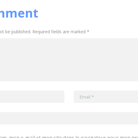
mment
not be published. Required fields are marked *
om, mon e-mail et mon site dans le navigateur pour mon p