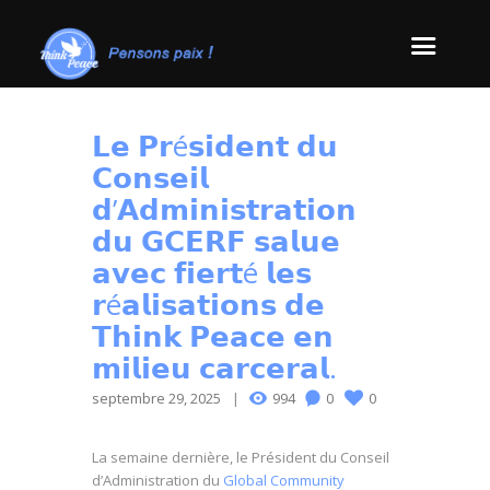
𝗟𝗲 𝗣𝗿é𝘀𝗶𝗱𝗲𝗻𝘁 𝗱𝘂
𝗖𝗼𝗻𝘀𝗲𝗶𝗹
𝗱’𝗔𝗱𝗺𝗶𝗻𝗶𝘀𝘁𝗿𝗮𝘁𝗶𝗼𝗻
𝗱𝘂 𝗚𝗖𝗘𝗥𝗙 𝘀𝗮𝗹𝘂𝗲
𝗮𝘃𝗲𝗰 𝗳𝗶𝗲𝗿𝘁é 𝗹𝗲𝘀
𝗿é𝗮𝗹𝗶𝘀𝗮𝘁𝗶𝗼𝗻𝘀 𝗱𝗲
𝗧𝗵𝗶𝗻𝗸 𝗣𝗲𝗮𝗰𝗲 𝗲𝗻
𝗺𝗶𝗹𝗶𝗲𝘂 𝗰𝗮𝗿𝗰𝗲𝗿𝗮𝗹.
septembre 29, 2025
994
0
0
La semaine dernière, le Président du Conseil
d’Administration du
Global Community