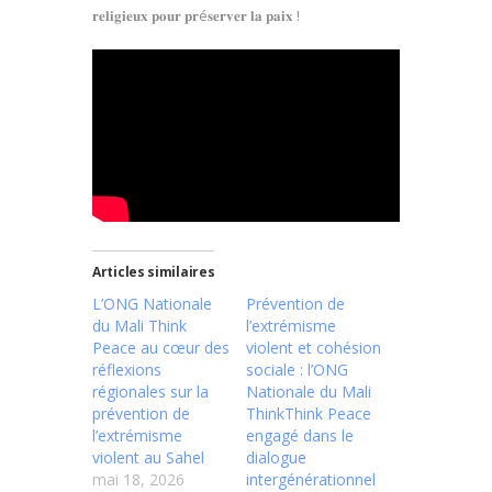
𝐫𝐞𝐥𝐢𝐠𝐢𝐞𝐮𝐱 𝐩𝐨𝐮𝐫 𝐩𝐫é𝐬𝐞𝐫𝐯𝐞𝐫 𝐥𝐚 𝐩𝐚𝐢𝐱 !
Articles similaires
L’ONG Nationale
Prévention de
du Mali Think
l’extrémisme
Peace au cœur des
violent et cohésion
réflexions
sociale : l’ONG
régionales sur la
Nationale du Mali
prévention de
ThinkThink Peace
l’extrémisme
engagé dans le
violent au Sahel
dialogue
mai 18, 2026
intergénérationnel