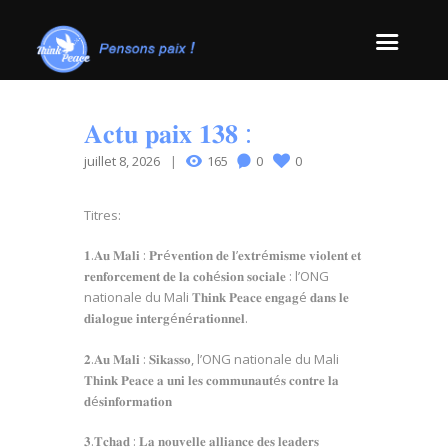
𝐀𝐜𝐭𝐮 𝐩𝐚𝐢𝐱 𝟏𝟑𝟖 :
juillet 8, 2026
165
0
0
Titres:
𝟏.𝐀𝐮 𝐌𝐚𝐥𝐢 : 𝐏𝐫é𝐯𝐞𝐧𝐭𝐢𝐨𝐧 𝐝𝐞 𝐥’𝐞𝐱𝐭𝐫é𝐦𝐢𝐬𝐦𝐞 𝐯𝐢𝐨𝐥𝐞𝐧𝐭 𝐞𝐭
𝐫𝐞𝐧𝐟𝐨𝐫𝐜𝐞𝐦𝐞𝐧𝐭 𝐝𝐞 𝐥𝐚 𝐜𝐨𝐡é𝐬𝐢𝐨𝐧 𝐬𝐨𝐜𝐢𝐚𝐥𝐞 : l’ONG
nationale du Mali 𝐓𝐡𝐢𝐧𝐤 𝐏𝐞𝐚𝐜𝐞 𝐞𝐧𝐠𝐚𝐠é 𝐝𝐚𝐧𝐬 𝐥𝐞
𝐝𝐢𝐚𝐥𝐨𝐠𝐮𝐞 𝐢𝐧𝐭𝐞𝐫𝐠é𝐧é𝐫𝐚𝐭𝐢𝐨𝐧𝐧𝐞𝐥.
𝟐.𝐀𝐮 𝐌𝐚𝐥𝐢 : 𝐒𝐢𝐤𝐚𝐬𝐬𝐨, l’ONG nationale du Mali
𝐓𝐡𝐢𝐧𝐤 𝐏𝐞𝐚𝐜𝐞 𝐚 𝐮𝐧𝐢 𝐥𝐞𝐬 𝐜𝐨𝐦𝐦𝐮𝐧𝐚𝐮𝐭é𝐬 𝐜𝐨𝐧𝐭𝐫𝐞 𝐥𝐚
𝐝é𝐬𝐢𝐧𝐟𝐨𝐫𝐦𝐚𝐭𝐢𝐨𝐧
𝟑.𝐓𝐜𝐡𝐚𝐝 : 𝐋𝐚 𝐧𝐨𝐮𝐯𝐞𝐥𝐥𝐞 𝐚𝐥𝐥𝐢𝐚𝐧𝐜𝐞 𝐝𝐞𝐬 𝐥𝐞𝐚𝐝𝐞𝐫𝐬