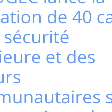
ation de 40 c
 sécurité
ieure et des
urs
unautaires s