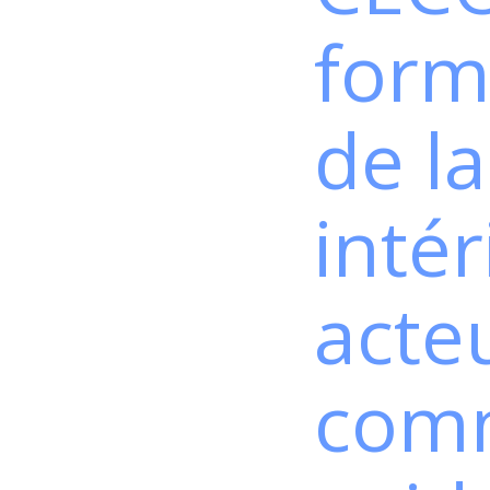
form
de la
intér
acte
comm