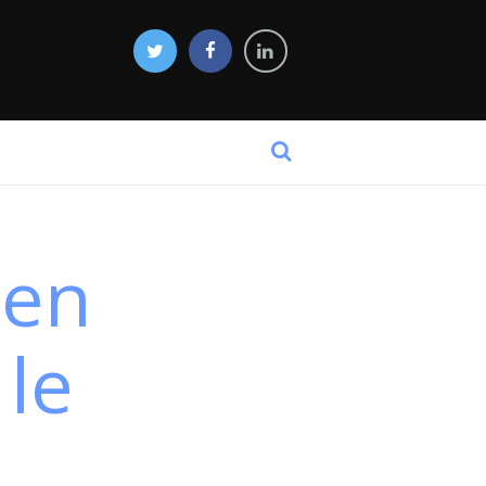
 en
 le