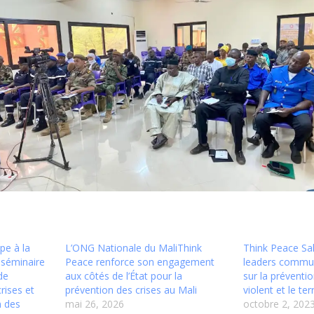
pe à la
L’ONG Nationale du MaliThink
Think Peace Sa
 séminaire
Peace renforce son engagement
leaders commu
de
aux côtés de l’État pour la
sur la préventi
rises et
prévention des crises au Mali
violent et le te
n des
mai 26, 2026
octobre 2, 202