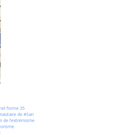
hel forme 35
nautaire de #San
on de l’extrémisme
rrorisme.
3