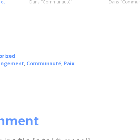
 et
Dans "Communauté"
Dans "Commun
orized
hangement
,
Communauté
,
Paix
mment
not be published. Required fields are marked *