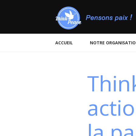
ACCUEIL
NOTRE ORGANISATI
Thin
acti
la pa