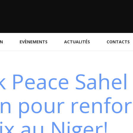
ON
EVÈNEMENTS
ACTUALITÉS
CONTACTS
k Peace Sahel
on pour renfor
ix au Niger!