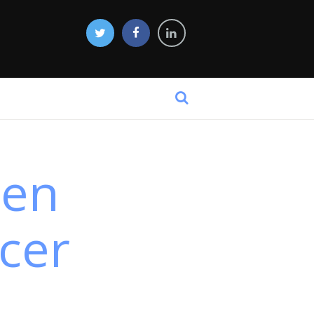
 en
cer