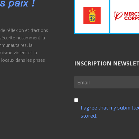
e réflexion et d’actions
e sécurité notamment la
ommunautaires, la
émisme violent et la
 locaux dans les prises
INSCRIPTION NEWSLE
I agree that my submitted
stored.