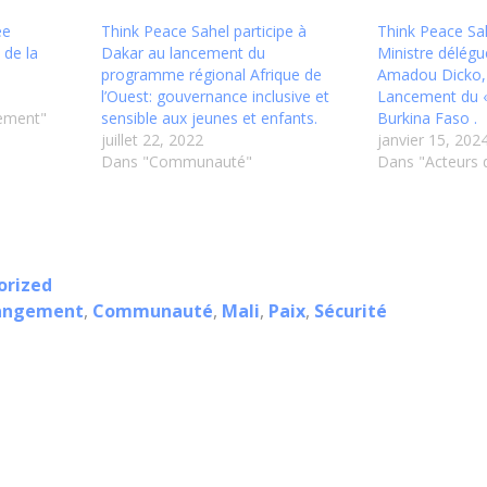
ée
Think Peace Sahel participe à
Think Peace Sa
 de la
Dakar au lancement du
Ministre délégu
programme régional Afrique de
Amadou Dicko, 
l’Ouest: gouvernance inclusive et
Lancement du 
ement"
sensible aux jeunes et enfants.
Burkina Faso .
juillet 22, 2022
janvier 15, 202
Dans "Communauté"
Dans "Acteurs
orized
hangement
,
Communauté
,
Mali
,
Paix
,
Sécurité