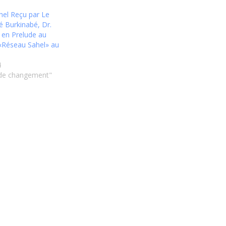
hel Reçu par Le
é Burkinabé, Dr.
en Prelude au
«Réseau Sahel» au
4
 de changement"