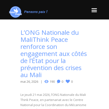
L’ONG Nationale du
MaliThink Peace
renforce son
engagement aux côtés
de l’État pour la
prévention des crises
au Mali
mai 26, 2026
190
0
0
Le jeudi 21 mai 2026, l’ONG Nationale du Mali
Think Peace, en partenariat avec le Centre
National pour la Coordination du Mécanisme