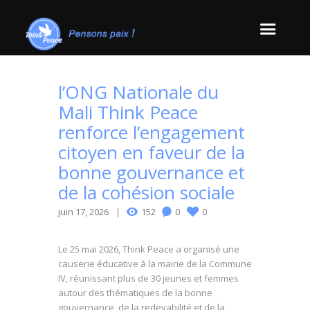
l’ONG Nationale du
Mali Think Peace
renforce l’engagement
citoyen en faveur de la
bonne gouvernance et
de la cohésion sociale
juin 17, 2026
152
0
0
Le 25 mai 2026, Think Peace a organisé une
causerie éducative à la mairie de la Commune
IV, réunissant plus de 30 jeunes et femmes
autour des thématiques de la bonne
gouvernance, de la redevabilité et de la