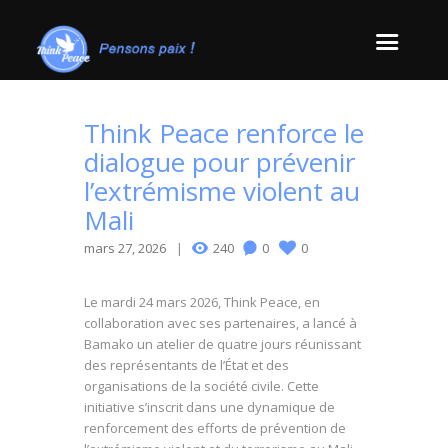
Think Peace renforce le
dialogue pour prévenir
l’extrémisme violent au
Mali
mars 27, 2026
240
0
0
Le mardi 24 mars 2026, Think Peace, en
collaboration avec ses partenaires, a lancé à
Bamako un atelier de quatre jours réunissant
des représentants de l’État et des
organisations de la société civile. Cette
initiative s’inscrit dans une dynamique de
renforcement des efforts de prévention de