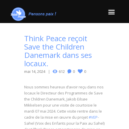
Think Peace reçoit
Save the Children
Danemark dans ses
locaux.
mai 14, 2024
612
0
0
Nous sommes heureux d’avoir reçu dans nos
locaux le Directeur des Programmes de Save
the Children Danemark, Jakob Eilsøe
Mikkelsen pour une visite de courtoisie le
mardi 07 mai 2024. Cette visite rentre dans le
cadre de la mise en œuvre du projet
#VEP
-
Sahel (Voix des Enfants pour la Paix au Sahel)