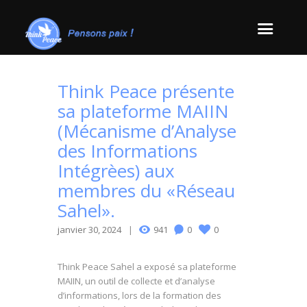
Think Peace présente
sa plateforme MAIIN
(Mécanisme d’Analyse
des Informations
Intégrèes) aux
membres du «Réseau
Sahel».
janvier 30, 2024
941
0
0
Think Peace Sahel a exposé sa plateforme
MAIIN, un outil de collecte et d’analyse
d’informations, lors de la formation des