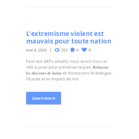
L’extremisme violent est
mauvais pour toute nation
mai 4, 2026
253
0
0
Face aux défis actuels, nous avons tous un
rôle à jouer pour préserver la paix. 𝐑𝐞𝐟𝐮𝐬𝐨𝐧𝐬
𝐥𝐞𝐬 𝐝𝐢𝐬𝐜𝐨𝐮𝐫𝐬 𝐝𝐞 𝐡𝐚𝐢𝐧𝐞 et choisissons le dialogue,
l’écoute et le respect de nos
Learn more