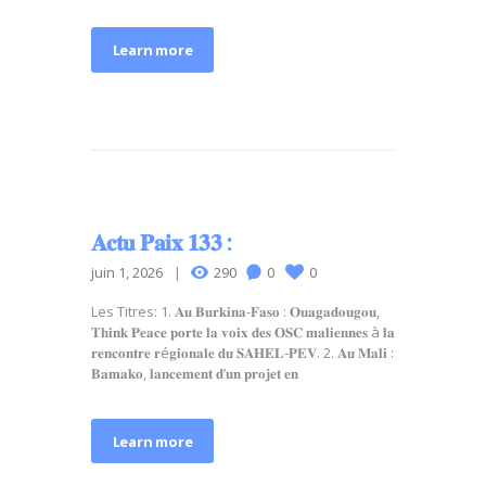
Learn more
𝐀𝐜𝐭𝐮 𝐏𝐚𝐢𝐱 𝟏𝟑𝟑 :
juin 1, 2026
290
0
0
Les Titres: 1. 𝐀𝐮 𝐁𝐮𝐫𝐤𝐢𝐧𝐚-𝐅𝐚𝐬𝐨 : 𝐎𝐮𝐚𝐠𝐚𝐝𝐨𝐮𝐠𝐨𝐮,
𝐓𝐡𝐢𝐧𝐤 𝐏𝐞𝐚𝐜𝐞 𝐩𝐨𝐫𝐭𝐞 𝐥𝐚 𝐯𝐨𝐢𝐱 𝐝𝐞𝐬 𝐎𝐒𝐂 𝐦𝐚𝐥𝐢𝐞𝐧𝐧𝐞𝐬 à 𝐥𝐚
𝐫𝐞𝐧𝐜𝐨𝐧𝐭𝐫𝐞 𝐫é𝐠𝐢𝐨𝐧𝐚𝐥𝐞 𝐝𝐮 𝐒𝐀𝐇𝐄𝐋-𝐏𝐄𝐕. 2. 𝐀𝐮 𝐌𝐚𝐥𝐢 :
𝐁𝐚𝐦𝐚𝐤𝐨, 𝐥𝐚𝐧𝐜𝐞𝐦𝐞𝐧𝐭 𝐝’𝐮𝐧 𝐩𝐫𝐨𝐣𝐞𝐭 𝐞𝐧
Learn more