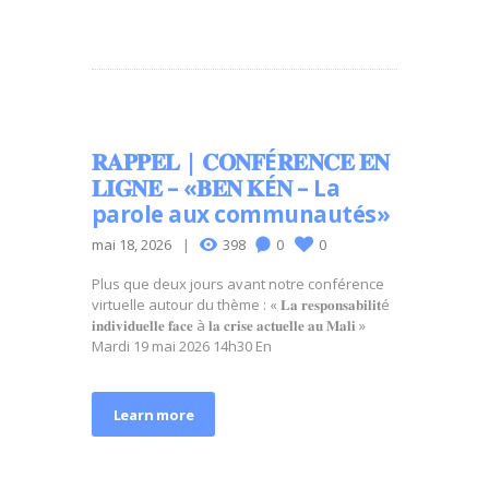
𝐑𝐀𝐏𝐏𝐄𝐋 | 𝐂𝐎𝐍𝐅É𝐑𝐄𝐍𝐂𝐄 𝐄𝐍
𝐋𝐈𝐆𝐍𝐄 – «𝐁𝐄𝐍 𝐊É𝐍 – La
parole aux communautés»
mai 18, 2026
398
0
0
Plus que deux jours avant notre conférence
virtuelle autour du thème : « 𝐋𝐚 𝐫𝐞𝐬𝐩𝐨𝐧𝐬𝐚𝐛𝐢𝐥𝐢𝐭é
𝐢𝐧𝐝𝐢𝐯𝐢𝐝𝐮𝐞𝐥𝐥𝐞 𝐟𝐚𝐜𝐞 à 𝐥𝐚 𝐜𝐫𝐢𝐬𝐞 𝐚𝐜𝐭𝐮𝐞𝐥𝐥𝐞 𝐚𝐮 𝐌𝐚𝐥𝐢 »
Mardi 19 mai 2026 14h30 En
Learn more