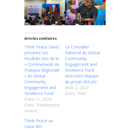
Articles similaires
Think Peace Sahel
Le Conseiller
présente ses
National du Global
résultats lors de la
Community
« Communauté de
Engagement and
Pratique Régionale
Resilience Fund
» du Global
rencontre l’équipe
Community
du projet JRA-JAC.
Engagement and
août 2, 2023
Resilience Fund.
Dans "Paix"
mars 11, 2024
Dans "Extrémisme
violent"
Think Peace au
cœur des