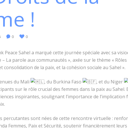
me !
6
0
0
k Peace Sahel a marqué cette journée spéciale avec sa visi
 – La parole aux communautés », axée sur le thème « Rôles
t consolidation de la paix, et la cohésion sociale au Sahel ».
venues du Mali
, du Burkina Faso
, et du Niger
ipants sur le rôle crucial des
femmes dans la paix au Sahel. 
riences inspirantes, soulignant l’importance de l’implication 
ix.
ercutantes sont nées de cette rencontre virtuelle : renforc
da Femmes, Paix et Sécurité, soutenir financièrement leurs in