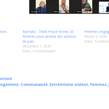
ation…
Bamako : Think Peace forme 20
Femmes engagé
femmes pour devenir des actrices
février 9, 2026
de paix.
Dans "Commun
décembre 1, 2025
Dans "Communauté"
orized
hangement
,
Communauté
,
Extrémisme violent
,
Femmes
,