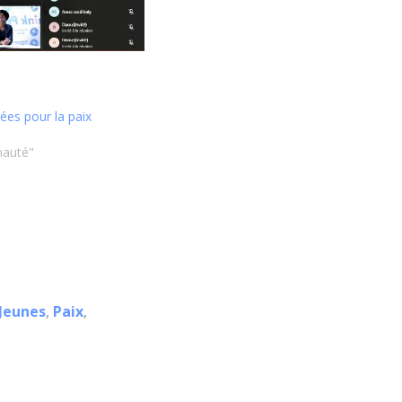
es pour la paix
auté"
Jeunes
,
Paix
,