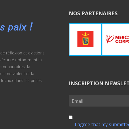
NOS PARTENAIRES
e réflexion et d’actions
e sécurité notamment la
ommunautaires, la
émisme violent et la
 locaux dans les prises
INSCRIPTION NEWSLE
I agree that my submitted