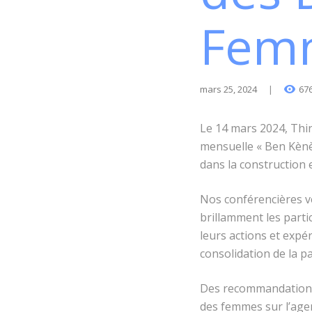
Fem
mars 25, 2024
67
Le 14 mars 2024, Thin
mensuelle « Ben Kènè
dans la construction e
Nos conférencières 
brillamment les partic
leurs actions et expé
consolidation de la pa
Des recommandations p
des femmes sur l’agen