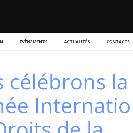
ON
EVÈNEMENTS
ACTUALITÉS
CONTACTS
 célébrons la
née Internatio
roits de la