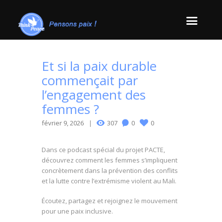
Et si la paix durable
commençait par
l’engagement des
femmes ?
février 9, 2026
307
0
0
Dans ce podcast spécial du projet PACTE,
découvrez comment les femmes s’impliquent
concrètement dans la prévention des conflits
et la lutte contre l’extrémisme violent au Mali.
Écoutez, partagez et rejoignez le mouvement
pour une paix inclusive.