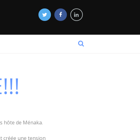
!!
és hôte de Ménaka.
it créée une tension