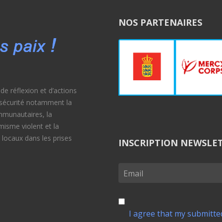
NOS PARTENAIRES
e réflexion et d’actions
e sécurité notamment la
ommunautaires, la
émisme violent et la
 locaux dans les prises
INSCRIPTION NEWSLE
I agree that my submitted