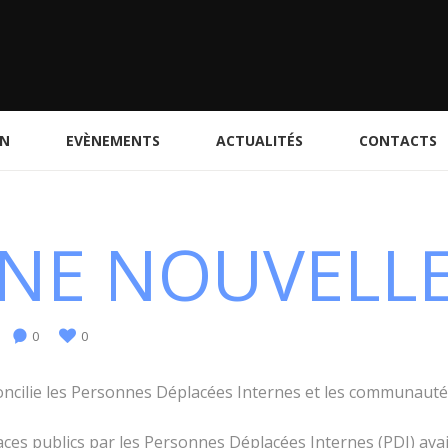
ON
EVÈNEMENTS
ACTUALITÉS
CONTACTS
E NOUVELLE!
0
0
concilie les Personnes Déplacées Internes et les communaut
ces publics par les Personnes Déplacées Internes (PDI) ava