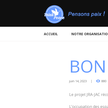
ACCUEIL
NOTRE ORGANISATI
BONN
juin 14, 2023
880
Le projet JRA-JAC ré
L’occupation des espa