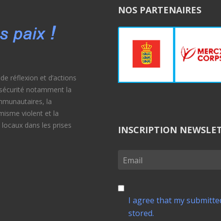
NOS PARTENAIRES
e réflexion et d’actions
e sécurité notamment la
ommunautaires, la
émisme violent et la
 locaux dans les prises
INSCRIPTION NEWSLE
I agree that my submitted
stored.