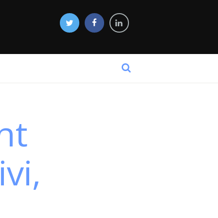
nt
vi,