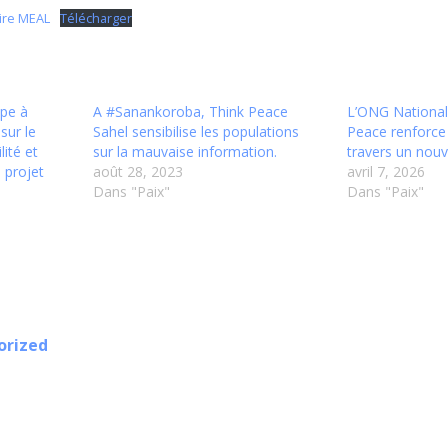
aire MEAL
Télécharger
ipe à
A #Sanankoroba, Think Peace
L’ONG National
sur le
Sahel sensibilise les populations
Peace renforce
lité et
sur la mauvaise information.
travers un nouv
 projet
août 28, 2023
avril 7, 2026
Dans "Paix"
Dans "Paix"
orized