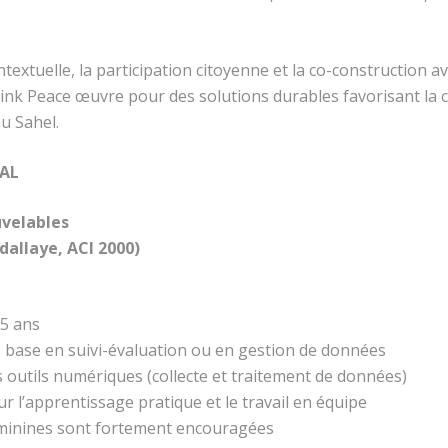
ntextuelle, la participation citoyenne et la co-construction av
nk Peace œuvre pour des solutions durables favorisant la co
au Sahel.
EAL
uvelables
allaye, ACI 2000)
35 ans
e base en suivi-évaluation ou en gestion de données
s outils numériques (collecte et traitement de données)
ur l’apprentissage pratique et le travail en équipe
éminines sont fortement encouragées