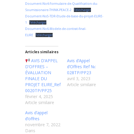
Document-No4-Formulaire-de-Qualification-du-
Soumissionaire-THINK-PEACE-2
Télécharger
Document-No5-TDR-Etude-de-base-du-projet-ELIRE-
1
Télécharger
Document-No6-Modele-de-contrat-final-
ELIRE
Télécharger
Articles similaires
AVIS D’APPEL
Avis d’Appel
D’OFFRES –
d’Offres Ref №:
ÉVALUATION
028TP/PP23
FINALE DU
avril 3, 2023
PROJET ELIRE_Ref
Article similaire
0020TP/PP25
février 4, 2025
Article similaire
Avis d’appel
d’offres
novembre 7, 2022
Dans