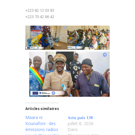
+223 82 12 03 83
+223 70 42 86 42
Articles similaires
Maara ni
𝐀𝐜𝐭𝐮 𝐩𝐚𝐢𝐱 𝟏𝟑𝟖 :
Kounafoni : des
juillet 8, 2026
émissions radios
Dans