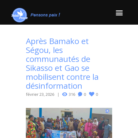
Après Bamako et
Ségou, les
communautés de
Sikasso et Gao se
mobilisent contre la
désinformation
février 23, 2026
316
0
0