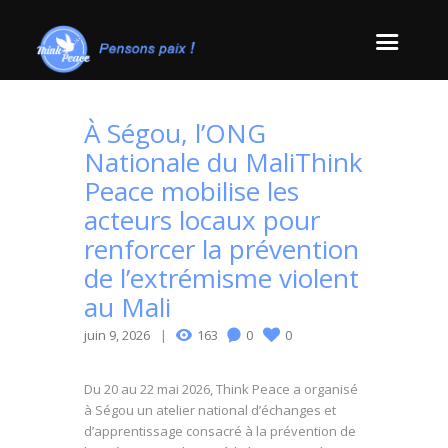
À Ségou, l’ONG
Nationale du MaliThink
Peace mobilise les
acteurs locaux pour
renforcer la prévention
de l’extrémisme violent
au Mali
juin 9, 2026
163
0
0
Du 20 au 22 mai 2026, Think Peace a organisé
à Ségou un atelier national d’échanges et
d’apprentissage consacré à la prévention de