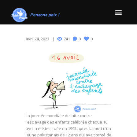
avril 24, 2023
741
0
0
La journée mondiale de lutte contre
l’esclavage des enfants célébrée chaque 16
avril a été instituée en 1995 après la mort d’un
jeune pakistanais de 12 ans qui avait tenté de