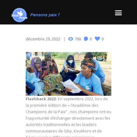
décembre 29, 2022
766
0
0
Flashback 2022:
En septembre 2022, lors de
la première édition de « l’Académie des
Champions de la Paix” , nos champions ont eu
l’opportunité d’échanger directement avec les
autorités traditionnelles et les leaders
communautaires de Siby, Koulikoro et de