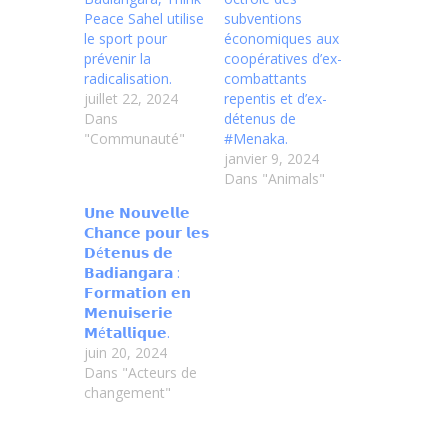
Peace Sahel utilise
subventions
le sport pour
économiques aux
prévenir la
coopératives d’ex-
radicalisation.
combattants
juillet 22, 2024
repentis et d’ex-
Dans
détenus de
"Communauté"
#Menaka.
janvier 9, 2024
Dans "Animals"
𝗨𝗻𝗲 𝗡𝗼𝘂𝘃𝗲𝗹𝗹𝗲
𝗖𝗵𝗮𝗻𝗰𝗲 𝗽𝗼𝘂𝗿 𝗹𝗲𝘀
𝗗é𝘁𝗲𝗻𝘂𝘀 𝗱𝗲
𝗕𝗮𝗱𝗶𝗮𝗻𝗴𝗮𝗿𝗮 :
𝗙𝗼𝗿𝗺𝗮𝘁𝗶𝗼𝗻 𝗲𝗻
𝗠𝗲𝗻𝘂𝗶𝘀𝗲𝗿𝗶𝗲
𝗠é𝘁𝗮𝗹𝗹𝗶𝗾𝘂𝗲.
juin 20, 2024
Dans "Acteurs de
changement"