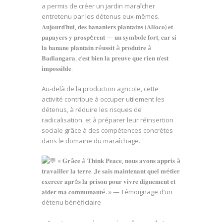
a permis de créer un jardin maraîcher
entretenu par les détenus eux-mêmes.
𝐀𝐮𝐣𝐨𝐮𝐫𝐝’𝐡𝐮𝐢, 𝐝𝐞𝐬 𝐛𝐚𝐧𝐚𝐧𝐢𝐞𝐫𝐬 𝐩𝐥𝐚𝐧𝐭𝐚𝐢𝐧𝐬 (𝐀𝐥𝐥𝐨𝐜𝐨) 𝐞𝐭
𝐩𝐚𝐩𝐚𝐲𝐞𝐫𝐬 𝐲 𝐩𝐫𝐨𝐬𝐩è𝐫𝐞𝐧𝐭 — 𝐮𝐧 𝐬𝐲𝐦𝐛𝐨𝐥𝐞 𝐟𝐨𝐫𝐭, 𝐜𝐚𝐫 𝐬𝐢
𝐥𝐚 𝐛𝐚𝐧𝐚𝐧𝐞 𝐩𝐥𝐚𝐧𝐭𝐚𝐢𝐧 𝐫é𝐮𝐬𝐬𝐢𝐭 à 𝐩𝐫𝐨𝐝𝐮𝐢𝐫𝐞 à
𝐁𝐚𝐝𝐢𝐚𝐧𝐠𝐚𝐫𝐚, 𝐜’𝐞𝐬𝐭 𝐛𝐢𝐞𝐧 𝐥𝐚 𝐩𝐫𝐞𝐮𝐯𝐞 𝐪𝐮𝐞 𝐫𝐢𝐞𝐧 𝐧’𝐞𝐬𝐭
𝐢𝐦𝐩𝐨𝐬𝐬𝐢𝐛𝐥𝐞.
Au-delà de la production agricole, cette
activité contribue à occuper utilement les
détenus, à réduire les risques de
radicalisation, et à préparer leur réinsertion
sociale grâce à des compétences concrètes
dans le domaine du maraîchage.
« 𝐆𝐫â𝐜𝐞 à 𝐓𝐡𝐢𝐧𝐤 𝐏𝐞𝐚𝐜𝐞, 𝐧𝐨𝐮𝐬 𝐚𝐯𝐨𝐧𝐬 𝐚𝐩𝐩𝐫𝐢𝐬 à
𝐭𝐫𝐚𝐯𝐚𝐢𝐥𝐥𝐞𝐫 𝐥𝐚 𝐭𝐞𝐫𝐫𝐞. 𝐉𝐞 𝐬𝐚𝐢𝐬 𝐦𝐚𝐢𝐧𝐭𝐞𝐧𝐚𝐧𝐭 𝐪𝐮𝐞𝐥 𝐦é𝐭𝐢𝐞𝐫
𝐞𝐱𝐞𝐫𝐜𝐞𝐫 𝐚𝐩𝐫è𝐬 𝐥𝐚 𝐩𝐫𝐢𝐬𝐨𝐧 𝐩𝐨𝐮𝐫 𝐯𝐢𝐯𝐫𝐞 𝐝𝐢𝐠𝐧𝐞𝐦𝐞𝐧𝐭 𝐞𝐭
𝐚𝐢𝐝𝐞𝐫 𝐦𝐚 𝐜𝐨𝐦𝐦𝐮𝐧𝐚𝐮𝐭é. » — Témoignage d’un
détenu bénéficiaire