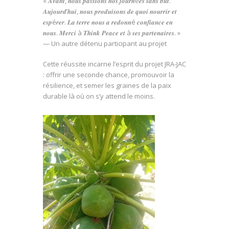
« 𝑨𝒗𝒂𝒏𝒕, 𝒏𝒐𝒖𝒔 𝒑𝒂𝒔𝒔𝒊𝒐𝒏𝒔 𝒏𝒐𝒔 𝒋𝒐𝒖𝒓𝒏é𝒆𝒔 𝒔𝒂𝒏𝒔 𝒃𝒖𝒕.
𝑨𝒖𝒋𝒐𝒖𝒓𝒅’𝒉𝒖𝒊, 𝒏𝒐𝒖𝒔 𝒑𝒓𝒐𝒅𝒖𝒊𝒔𝒐𝒏𝒔 𝒅𝒆 𝒒𝒖𝒐𝒊 𝒏𝒐𝒖𝒓𝒓𝒊𝒓 𝒆𝒕
𝒆𝒔𝒑é𝒓𝒆𝒓. 𝑳𝒂 𝒕𝒆𝒓𝒓𝒆 𝒏𝒐𝒖𝒔 𝒂 𝒓𝒆𝒅𝒐𝒏𝒏é 𝒄𝒐𝒏𝒇𝒊𝒂𝒏𝒄𝒆 𝒆𝒏
𝒏𝒐𝒖𝒔. 𝑴𝒆𝒓𝒄𝒊 à 𝑻𝒉𝒊𝒏𝒌 𝑷𝒆𝒂𝒄𝒆 𝒆𝒕 à 𝒔𝒆𝒔 𝒑𝒂𝒓𝒕𝒆𝒏𝒂𝒊𝒓𝒆𝒔. »
— Un autre détenu participant au projet
Cette réussite incarne l’esprit du projet JRA-JAC
: offrir une seconde chance, promouvoir la
résilience, et semer les graines de la paix
durable là où on s’y attend le moins.