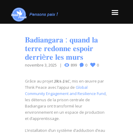
𝐁𝐚𝐝𝐢𝐚𝐧𝐠𝐚𝐫𝐚 : 𝐪𝐮𝐚𝐧𝐝 𝐥𝐚
𝐭𝐞𝐫𝐫𝐞 𝐫𝐞𝐝𝐨𝐧𝐧𝐞 𝐞𝐬𝐩𝐨𝐢𝐫
𝐝𝐞𝐫𝐫𝐢è𝐫𝐞 𝐥𝐞𝐬 𝐦𝐮𝐫𝐬
novembre 3, 2025
899
0
0
Grâce au projet 𝐉𝐑𝐀-𝐉𝐀𝐂, mis en œuvre par
Think
Peace avec l’appui de
Global
Community Engagement and Resilience Fund
,
les détenus de la prison centrale de
Badiangara ont transformé leur
environnement en un espace de production
et d’apprentissage.
L’installation d’un système d’adduction d’eau