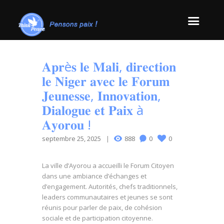
𝐀𝐩𝐫è𝐬 𝐥𝐞 𝐌𝐚𝐥𝐢, 𝐝𝐢𝐫𝐞𝐜𝐭𝐢𝐨𝐧
𝐥𝐞 𝐍𝐢𝐠𝐞𝐫 𝐚𝐯𝐞𝐜 𝐥𝐞 𝐅𝐨𝐫𝐮𝐦
𝐉𝐞𝐮𝐧𝐞𝐬𝐬𝐞, 𝐈𝐧𝐧𝐨𝐯𝐚𝐭𝐢𝐨𝐧,
𝐃𝐢𝐚𝐥𝐨𝐠𝐮𝐞 𝐞𝐭 𝐏𝐚𝐢𝐱 à
𝐀𝐲𝐨𝐫𝐨𝐮 !
septembre 25, 2025
888
0
0
La ville d’Ayorou a accueilli le Forum Citoyen
dans une ambiance
d’échanges et
d’engagement. Autorités, chefs traditionnels,
leaders communautaires et jeunes se sont
réunis pour parler de paix, de cohésion
sociale et de participation citoyenne.