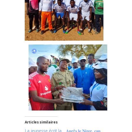
Articles similaires
La jeunesse écrit la
𝐀𝐩𝐫è𝐬 𝐥𝐞 𝐍𝐢𝐠𝐞𝐫, 𝐜𝐚𝐩