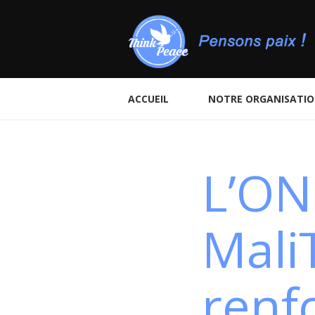
ACCUEIL
NOTRE ORGANISATI
L’ON
Mali
renf