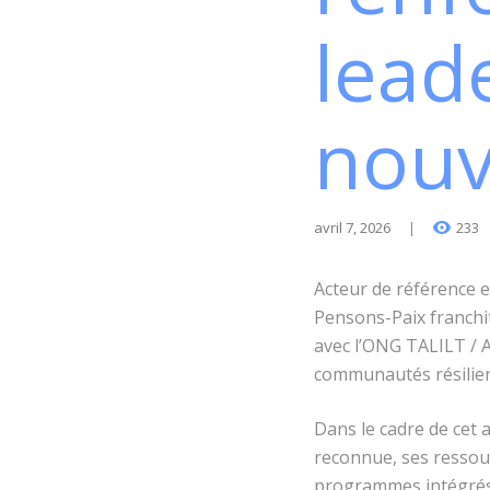
lead
nouv
avril 7, 2026
233
Acteur de référence e
Pensons-Paix franchit
avec l’ONG TALILT / A
communautés résilien
Dans le cadre de cet 
reconnue, ses ressour
programmes intégrés 