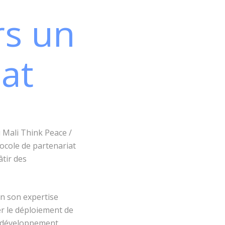
rs un
at
u Mali Think Peace /
ocole de partenariat
tir des
on son expertise
er le déploiement de
le développement