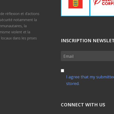
e réflexion et d’actions
e sécurité notamment la
ommunautaires, la
émisme violent et la
 locaux dans les prises
INSCRIPTION NEWSLE
I agree that my submitted
stored.
CONNECT WITH US