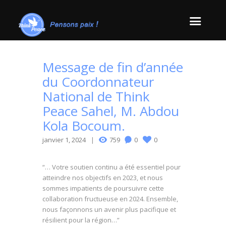
Message de fin d’année
du Coordonnateur
National de Think
Peace Sahel, M. Abdou
Kola Bocoum.
janvier 1, 2024
759
0
0
“… Votre soutien continu a été essentiel pour
atteindre nos objectifs en 2023, et nous
sommes impatients de poursuivre cette
collaboration fructueuse en 2024. Ensemble,
nous façonnons un avenir plus pacifique et
résilient pour la région…”