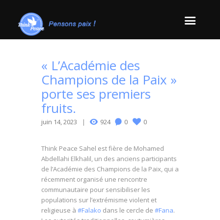
« L’Académie des
Champions de la Paix »
porte ses premiers
fruits.
juin 14, 2023
924
0
0
Think Peace Sahel est fière de Mohamed
Abdellahi Elkhalil, un des anciens participants
de l’Académie des Champions de la Paix, qui a
récemment organisé une rencontre
communautaire pour sensibiliser les
populations sur l’extrémisme violent et
religieuse à
#Falako
dans le cercle de
#Fana
.