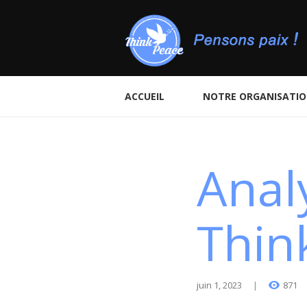
ACCUEIL
NOTRE ORGANISATI
Anal
Thin
juin 1, 2023
871