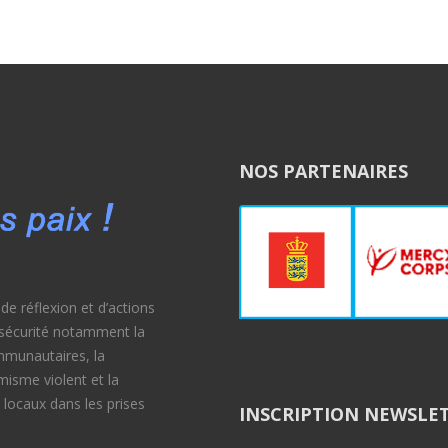
NOS PARTENAIRES
e réflexion et d’actions
e sécurité notamment la
ommunautaires, la
émisme violent et la
 locaux dans les prises
INSCRIPTION NEWSLE