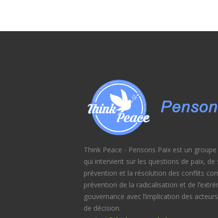
Think Peace - Pensons Paix est un groupe d
qui intervient sur les questions de paix, d
prévention et la résolution des conflits c
prévention de la radicalisation et de l’extr
gouvernance avec l’implication des acteurs
de décision.