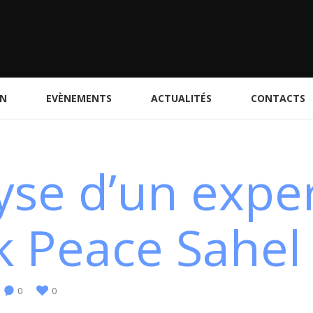
ON
EVÈNEMENTS
ACTUALITÉS
CONTACTS
yse d’un expe
k Peace Sahel
0
0