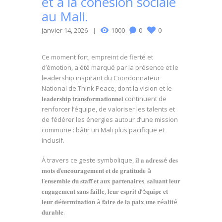
et à la cohésion sociale
au Mali.
janvier 14, 2026
1000
0
0
Ce moment fort, empreint de fierté et
d’émotion, a été marqué par la présence et le
leadership inspirant du Coordonnateur
National de Think Peace, dont la vision et le
𝐥𝐞𝐚𝐝𝐞𝐫𝐬𝐡𝐢𝐩 𝐭𝐫𝐚𝐧𝐬𝐟𝐨𝐫𝐦𝐚𝐭𝐢𝐨𝐧𝐧𝐞𝐥 continuent de
renforcer l’équipe, de valoriser les talents et
de fédérer les énergies autour d’une mission
commune : bâtir un Mali plus pacifique et
inclusif.
À travers ce geste symbolique, 𝐢𝐥 𝐚 𝐚𝐝𝐫𝐞𝐬𝐬é 𝐝𝐞𝐬
𝐦𝐨𝐭𝐬 𝐝’𝐞𝐧𝐜𝐨𝐮𝐫𝐚𝐠𝐞𝐦𝐞𝐧𝐭 𝐞𝐭 𝐝𝐞 𝐠𝐫𝐚𝐭𝐢𝐭𝐮𝐝𝐞 à
𝐥’𝐞𝐧𝐬𝐞𝐦𝐛𝐥𝐞 𝐝𝐮 𝐬𝐭𝐚𝐟𝐟 𝐞𝐭 𝐚𝐮𝐱 𝐩𝐚𝐫𝐭𝐞𝐧𝐚𝐢𝐫𝐞𝐬, 𝐬𝐚𝐥𝐮𝐚𝐧𝐭 𝐥𝐞𝐮𝐫
𝐞𝐧𝐠𝐚𝐠𝐞𝐦𝐞𝐧𝐭 𝐬𝐚𝐧𝐬 𝐟𝐚𝐢𝐥𝐥𝐞, 𝐥𝐞𝐮𝐫 𝐞𝐬𝐩𝐫𝐢𝐭 𝐝’é𝐪𝐮𝐢𝐩𝐞 𝐞𝐭
𝐥𝐞𝐮𝐫 𝐝é𝐭𝐞𝐫𝐦𝐢𝐧𝐚𝐭𝐢𝐨𝐧 à 𝐟𝐚𝐢𝐫𝐞 𝐝𝐞 𝐥𝐚 𝐩𝐚𝐢𝐱 𝐮𝐧𝐞 𝐫é𝐚𝐥𝐢𝐭é
𝐝𝐮𝐫𝐚𝐛𝐥𝐞.