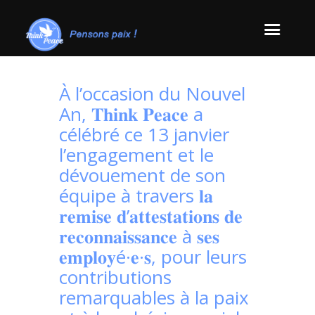
À l’occasion du Nouvel
An, 𝐓𝐡𝐢𝐧𝐤 𝐏𝐞𝐚𝐜𝐞 a
célébré ce 13 janvier
l’engagement et le
dévouement de son
équipe à travers 𝐥𝐚
𝐫𝐞𝐦𝐢𝐬𝐞 𝐝’𝐚𝐭𝐭𝐞𝐬𝐭𝐚𝐭𝐢𝐨𝐧𝐬 𝐝𝐞
𝐫𝐞𝐜𝐨𝐧𝐧𝐚𝐢𝐬𝐬𝐚𝐧𝐜𝐞 à 𝐬𝐞𝐬
𝐞𝐦𝐩𝐥𝐨𝐲é·𝐞·𝐬, pour leurs
contributions
remarquables à la paix