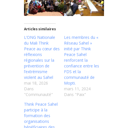
Articles similaires
L’ONG Nationale
Les membres du «
du Mali Think
Réseau Sahel »
Peace au cœur des
initié par Think
réflexions
Peace Sahel
régionales sur la
renforcent la
prévention de
confiance entre les
l’extrémisme
FDS et la
violent au Sahel
communauté de
mai 18, 2026
Mopti.
Dans
mars 11, 2024
"Communauté"
Dans "Paix"
Think Peace Sahel
participe à la
formation des
organisations
bénéficiaires des