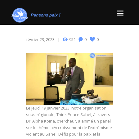
février 23, 2023
951
0
0
Le jeudi 19 janvier 2023, notre organisation
sous-régionale, Think Peace Sahel, à travers
Dr. Alpha Koina, chercheur, a animé un panel
sur le thème: «Accroissement de l’extrémisme
violent au Sahel: Défis pour la paix et la