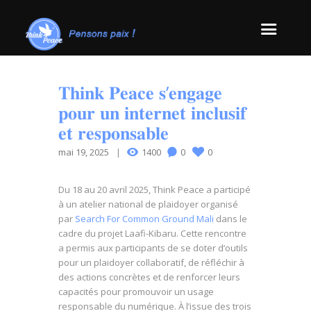
𝐓𝐡𝐢𝐧𝐤 𝐏𝐞𝐚𝐜𝐞 𝐬’𝐞𝐧𝐠𝐚𝐠𝐞
𝐩𝐨𝐮𝐫 𝐮𝐧 𝐢𝐧𝐭𝐞𝐫𝐧𝐞𝐭 𝐢𝐧𝐜𝐥𝐮𝐬𝐢𝐟
𝐞𝐭 𝐫𝐞𝐬𝐩𝐨𝐧𝐬𝐚𝐛𝐥𝐞
mai 19, 2025
1400
0
0
Du 18 au 20 avril 2025, Think Peace a participé
à un atelier national de plaidoyer organisé
par
Search For Common Ground Mali
dans le
cadre du projet Laafi-Kibaru. Cette rencontre
a permis aux participants de se doter d’outils
pour un plaidoyer collaboratif, de réfléchir à
des actions concrètes et de renforcer leurs
capacités pour promouvoir un usage
responsable du numérique. À l’issue des trois