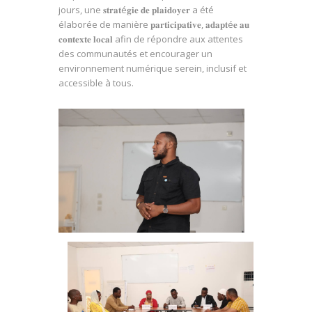
jours, une
𝐬𝐭𝐫𝐚𝐭é𝐠𝐢𝐞 𝐝𝐞 𝐩𝐥𝐚𝐢𝐝𝐨𝐲𝐞𝐫 a été
élaborée de manière 𝐩𝐚𝐫𝐭𝐢𝐜𝐢𝐩𝐚𝐭𝐢𝐯𝐞, 𝐚𝐝𝐚𝐩𝐭é𝐞 𝐚𝐮
𝐜𝐨𝐧𝐭𝐞𝐱𝐭𝐞 𝐥𝐨𝐜𝐚𝐥 afin de répondre aux attentes
des communautés et encourager un
environnement numérique serein, inclusif et
accessible à tous.