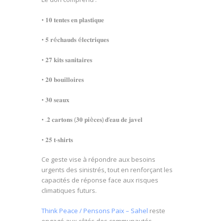
• 𝟏𝟎 𝐭𝐞𝐧𝐭𝐞𝐬 𝐞𝐧 𝐩𝐥𝐚𝐬𝐭𝐢𝐪𝐮𝐞
• 𝟓 𝐫é𝐜𝐡𝐚𝐮𝐝𝐬 é𝐥𝐞𝐜𝐭𝐫𝐢𝐪𝐮𝐞𝐬
• 𝟐𝟕 𝐤𝐢𝐭𝐬 𝐬𝐚𝐧𝐢𝐭𝐚𝐢𝐫𝐞𝐬
• 𝟐𝟎 𝐛𝐨𝐮𝐢𝐥𝐥𝐨𝐢𝐫𝐞𝐬
• 𝟑𝟎 𝐬𝐞𝐚𝐮𝐱
• .𝟐 𝐜𝐚𝐫𝐭𝐨𝐧𝐬 (𝟑𝟎 𝐩𝐢è𝐜𝐞𝐬) 𝐝’𝐞𝐚𝐮 𝐝𝐞 𝐣𝐚𝐯𝐞𝐥
• 𝟐𝟓 𝐭-𝐬𝐡𝐢𝐫𝐭𝐬
Ce geste vise à répondre aux besoins
urgents des sinistrés, tout en renforçant les
capacités de réponse face aux risques
climatiques futurs.
Think Peace / Pensons Paix – Sahel
reste
engagé aux côtés des communautés