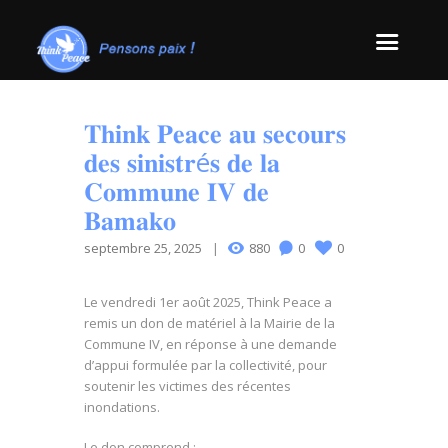
𝐓𝐡𝐢𝐧𝐤 𝐏𝐞𝐚𝐜𝐞 𝐚𝐮 𝐬𝐞𝐜𝐨𝐮𝐫𝐬
𝐝𝐞𝐬 𝐬𝐢𝐧𝐢𝐬𝐭𝐫é𝐬 𝐝𝐞 𝐥𝐚
𝐂𝐨𝐦𝐦𝐮𝐧𝐞 𝐈𝐕 𝐝𝐞
𝐁𝐚𝐦𝐚𝐤𝐨
septembre 25, 2025
880
0
0
Le vendredi 1er août 2025, Think Peace a
remis un
don de matériel à la Mairie de la
Commune IV, en réponse à une demande
d’appui formulée par la collectivité, pour
soutenir les victimes des récentes
inondations.
Le don comprend :